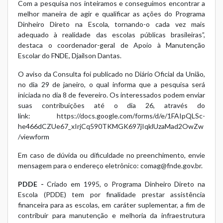
Com a pesquisa nos inteiramos e conseguimos encontrar a
melhor maneira de agir e qualificar as ações do Programa
Dinheiro Direto na Escola, tornando-o cada vez mais
adequado à realidade das escolas públicas brasileiras”,
destaca o coordenador-geral de Apoio à Manutenção
Escolar do FNDE, Djailson Dantas.
O
aviso da Consulta
foi publicado no Diário Oficial da União,
no dia 29 de janeiro, o qual informa que a pesquisa será
iniciada no dia 8 de fevereiro. Os interessados podem enviar
suas contribuições até o dia 26, através do
link:
https://docs.google.com/forms/d/e/1FAIpQLSc-
he466dCZUe67_xIrjCq590TKMGK697jIqklUzaMad2OwZw
/viewform
Em caso de dúvida ou dificuldade no preenchimento, envie
mensagem para o endereço eletrônico:
comag@fnde.gov.br
.
PDDE -
Criado em 1995, o Programa Dinheiro Direto na
Escola (PDDE) tem por finalidade prestar assistência
financeira para as escolas, em caráter suplementar, a fim de
contribuir para manutenção e melhoria da infraestrutura