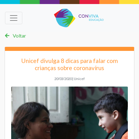
Voltar
Unicef divulga 8 dicas para falar com
crianças sobre coronavírus
20/03/2020 | Unicef