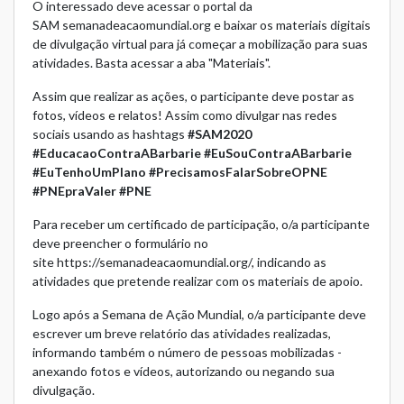
O interessado deve acessar o portal da
SAM
semanadeacaomundial.org
e baixar os materiais digitais
de divulgação virtual para já começar a mobilização para suas
atividades. Basta acessar a aba "Materiais".
Assim que realizar as ações, o participante deve postar as
fotos, vídeos e relatos! Assim como divulgar nas redes
sociais usando as hashtags
#SAM2020
#EducacaoContraABarbarie #EuSouContraABarbarie
#EuTenhoUmPlano #PrecisamosFalarSobreOPNE
#PNEpraValer #PNE
Para receber um certificado de participação, o/a participante
deve preencher o formulário no
site
https://semanadeacaomundial.org/
, indicando as
atividades que pretende realizar com os materiais de apoio.
Logo após a Semana de Ação Mundial, o/a participante deve
escrever um breve relatório das atividades realizadas,
informando também o número de pessoas mobilizadas -
anexando fotos e vídeos, autorizando ou negando sua
divulgação.