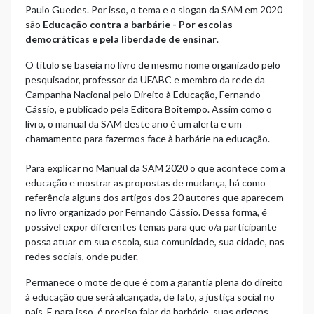
Paulo Guedes. Por isso, o tema e o slogan da SAM em 2020
são
Educação contra a barbárie - Por escolas
democráticas e pela liberdade de ensinar
.
O título se baseia no
livro
de mesmo nome organizado pelo
pesquisador, professor da UFABC e membro da rede da
Campanha Nacional pelo Direito à Educação, Fernando
Cássio, e publicado pela Editora Boitempo. Assim como o
livro, o manual da SAM deste ano é um alerta e um
chamamento para fazermos face à barbárie na educação.
Para explicar no Manual da SAM 2020 o que acontece com a
educação e mostrar as propostas de mudança, há como
referência alguns dos artigos dos 20 autores que aparecem
no livro organizado por Fernando Cássio. Dessa forma, é
possível expor diferentes temas para que o/a participante
possa atuar em sua escola, sua comunidade, sua cidade, nas
redes sociais, onde puder.
Permanece o mote de que é com a garantia plena do direito
à educação que será alcançada, de fato, a justiça social no
país. E para isso, é preciso falar da barbárie, suas origens,