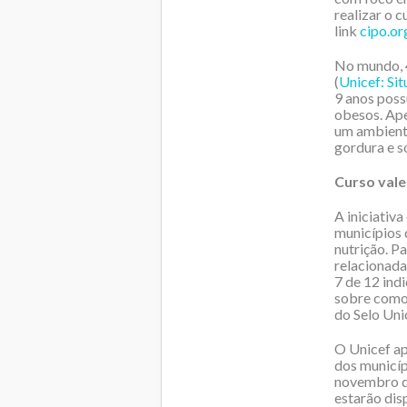
realizar o c
link
cipo.or
No mundo, 4
(
Unicef: Si
9 anos poss
obesos. Ape
um ambiente
gordura e s
Curso vale
A iniciativ
municípios 
nutrição. P
relacionada
7 de 12 ind
sobre como 
do Selo Uni
O Unicef ap
dos municíp
novembro de
estarão dis