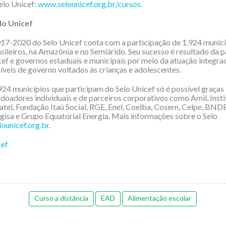
Selo Unicef:
www.selounicef.org.br/cursos
.
lo Unicef
17-2020 do Selo Unicef conta com a participação de 1.924 municí
sileiros, na Amazônia e no Semiárido. Seu sucesso é resultado da p
cef e governos estaduais e municipais por meio da atuação integra
níveis de governo voltados às crianças e adolescentes.
924 municípios que participam do Selo Unicef só é possível graças
 doadores individuais e de parceiros corporativos como Amil, Inst
tel, Fundação Itaú Social, RGE, Enel, Coelba, Cosern, Celpe, BND
rgisa e Grupo Equatorial Energia. Mais informações sobre o Selo
ounicef.org.br
.
cef
Curso a distância
EAD
Alimentação escolar