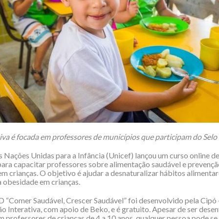
tiva é focada em professores de municípios que participam do Selo
 Nações Unidas para a Infância (Unicef) lançou um curso online de
para capacitar professores sobre alimentação saudável e prevençã
m crianças. O objetivo é ajudar a desnaturalizar hábitos alimenta
 obesidade em crianças.
 “Comer Saudável, Crescer Saudável” foi desenvolvido pela Cipó 
 Interativa, com apoio de Beko, e é gratuito. Apesar de ser dese
 professores de crianças de 4 a 10 anos, qualquer pessoa pode se