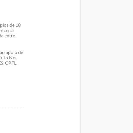
pios de 18
arceria
da entre
 ao apoio de
ituto Net
ES, CPFL,