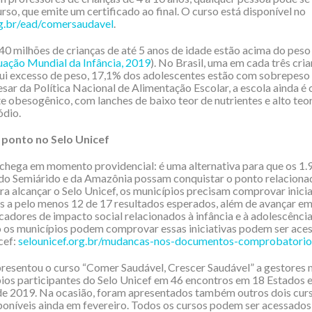
urso, que emite um certificado ao final. O curso está disponível no
g.br/ead/comersaudavel
.
0 milhões de crianças de até 5 anos de idade estão acima do peso
tuação Mundial da Infância, 2019
). No Brasil, uma em cada três cria
ui excesso de peso, 17,1% dos adolescentes estão com sobrepeso
sar da Política Nacional de Alimentação Escolar, a escola ainda é
 obesogênico, com lanches de baixo teor de nutrientes e alto teor
ódio.
 ponto no Selo Unicef
a chega em momento providencial: é uma alternativa para que os 1.
do Semiárido e da Amazônia possam conquistar o ponto relaciona
ara alcançar o Selo Unicef, os municípios precisam comprovar inicia
s a pelo menos 12 de 17 resultados esperados, além de avançar e
icadores de impacto social relacionados à infância e à adolescência
os municípios podem comprovar essas iniciativas podem ser aces
cef:
selounicef.org.br/mudancas-nos-documentos-comprobatorio
resentou o curso “Comer Saudável, Crescer Saudável” a gestores 
ios participantes do Selo Unicef em 46 encontros em 18 Estados 
 2019. Na ocasião, foram apresentados também outros dois curs
poníveis ainda em fevereiro. Todos os cursos podem ser acessados