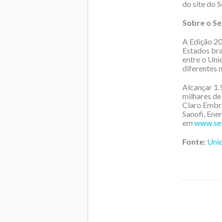
do site do 
Sobre o Se
A Edição 20
Estados bra
entre o Uni
diferentes 
Alcançar 1.
milhares de
Claro Embra
Sanofi, Ene
em
www.sel
Fonte:
Uni