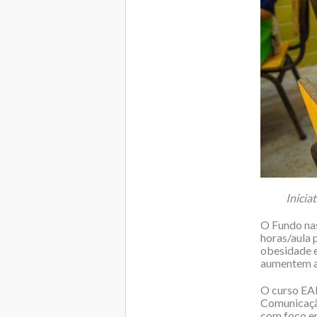
Inicia
O Fundo nas
horas/aula 
obesidade e
aumentem a
O curso EAD
Comunicação
com foco em