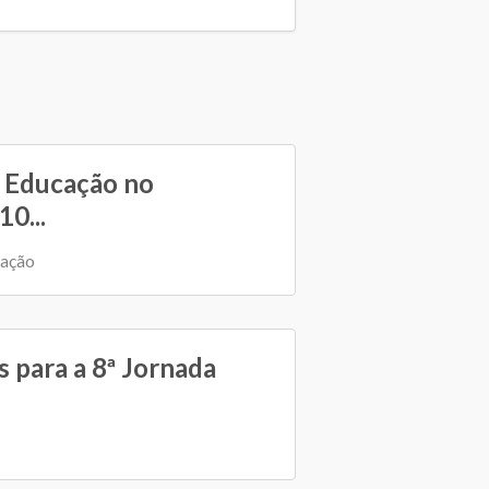
 Educação no
0...
cação
s para a 8ª Jornada