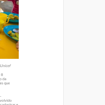
 Unicef
 8
o da
res que
–
nvolvido
 cadastrar e