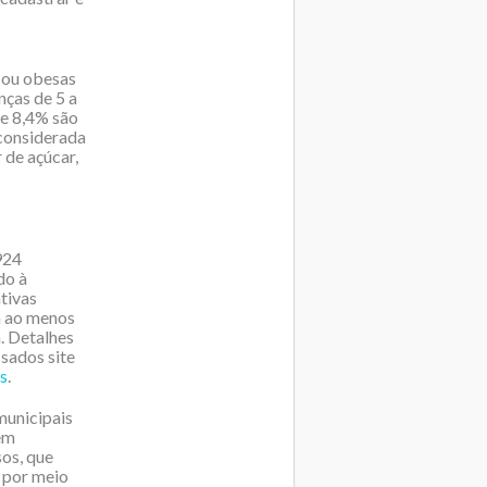
 ou obesas
nças de 5 a
 e 8,4% são
 considerada
 de açúcar,
924
do à
tivas
m ao menos
. Detalhes
sados site
s
.
municipais
em
os, que
 por meio