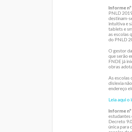
Informe nº 
PNLD 2019 –
destinam-se
intuitiva e
tablets e s
as escolas 
do PNLD 20
O gestor da 
que serão e
FNDE já ini
obras adota
As escolas 
dislexia nã
endereço el
Leia aqui o
Informe nº 
estudantes 
Decreto 9.0
única para 
escolas da r