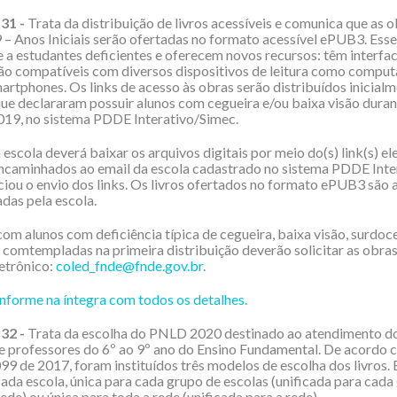
31 -
Trata da distribuição de livros acessíveis e comunica que as 
 Anos Iniciais serão ofertadas no formato acessível ePUB3. Esses
 a estudantes deficientes e oferecem novos recursos: têm interfa
 são compatíveis com diversos dispositivos de leitura como comput
martphones. Os links de acesso às obras serão distribuídos inicial
que declararam possuir alunos com cegueira e/ou baixa visão duran
19, no sistema PDDE Interativo/Simec.
escola deverá baixar os arquivos digitais por meio do(s) link(s) el
ncaminhados ao email da escola cadastrado no sistema PDDE Inte
ciou o envio dos links. Os livros ofertados no formato ePUB3 são
das pela escola.
com alunos com deficiência típica de cegueira, baixa visão, surdoc
o comtempladas na primeira distribuição deverão solicitar as obras
etrônico:
coled_fnde@fnde.gov.br
.
 informe na íntegra com todos os detalhes.
32 -
Trata da escolha do PNLD 2020 destinado ao atendimento d
e professores do 6º ao 9º ano do Ensino Fundamental. De acordo 
99 de 2017, foram instituídos três modelos de escolha dos livros. 
cada escola, única para cada grupo de escolas (unificada para cada
ede) ou única para toda a rede (unificada para a rede).