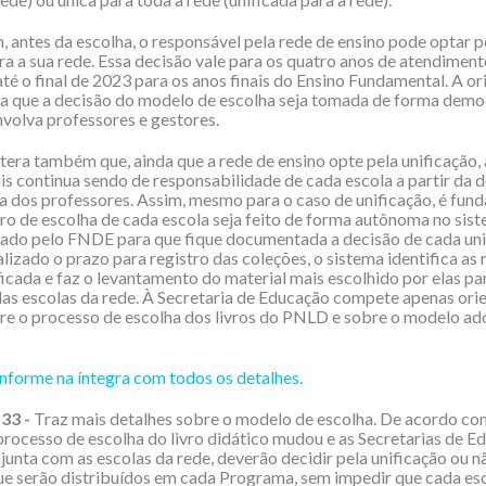
, antes da escolha, o responsável pela rede de ensino pode optar 
a a sua rede. Essa decisão vale para os quatro anos de atendiment
té o final de 2023 para os anos finais do Ensino Fundamental. A o
 que a decisão do modelo de escolha seja tomada de forma democ
nvolva professores e gestores.
era também que, ainda que a rede de ensino opte pela unificação, 
is continua sendo de responsabilidade de cada escola a partir da 
 dos professores. Assim, mesmo para o caso de unificação, é fun
tro de escolha de cada escola seja feito de forma autônoma no sis
zado pelo FNDE para que fique documentada a decisão de cada un
alizado o prazo para registro das coleções, o sistema identifica as
ficada e faz o levantamento do material mais escolhido por elas pa
as escolas da rede. À Secretaria de Educação compete apenas orie
re o processo de escolha dos livros do PNLD e sobre o modelo ad
 informe na íntegra com todos os detalhes.
33 -
Traz mais detalhes sobre o modelo de escolha. De acordo com
rocesso de escolha do livro didático mudou e as Secretarias de E
junta com as escolas da rede, deverão decidir pela unificação ou n
ue serão distribuídos em cada Programa, sem impedir que cada es