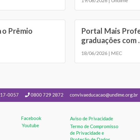
19/06/2026 | Undime
a o Prêmio
Portal Mais Prof
graduações com ..
18/06/2026 | MEC
217-0057
0800 729 2872
convivaeducacao@undime.org.br
Facebook
Aviso de Privacidade
Youtube
Termo de Compromisso
de Privacidade e
Proteção de Dados