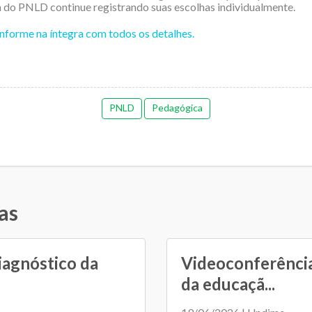
a do PNLD continue registrando suas escolhas individualmente.
 informe na íntegra com todos os detalhes.
PNLD
Pedagógica
as
iagnóstico da
Videoconferência
da educaçã...