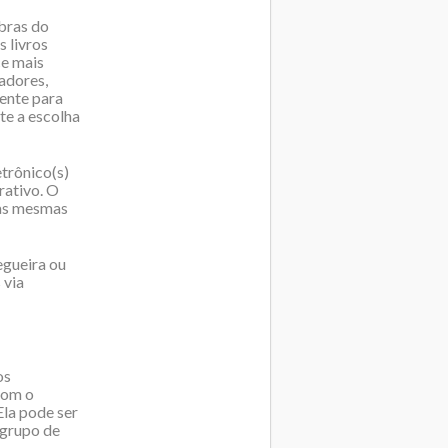
obras do
 livros
ce mais
adores,
mente para
te a escolha
etrônico(s)
rativo. O
 as mesmas
egueira ou
 via
os
com o
Ela pode ser
 grupo de