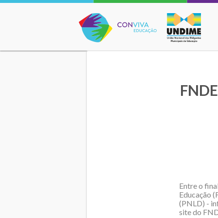
Conviva Educação
FNDE 
Entre o fin
Educação (F
(PNLD) - in
site do FND