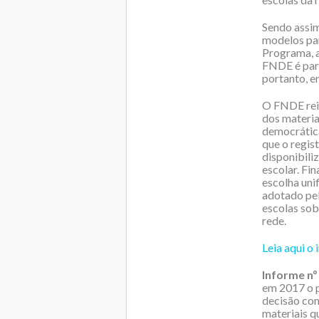
Sendo assim
modelos par
Programa, a
FNDE é para
portanto, e
O FNDE reit
dos materia
democrática
que o regis
disponibili
escolar. Fin
escolha uni
adotado pel
escolas sob
rede.
Leia aqui o
Informe nº 
em 2017 o p
decisão con
materiais q