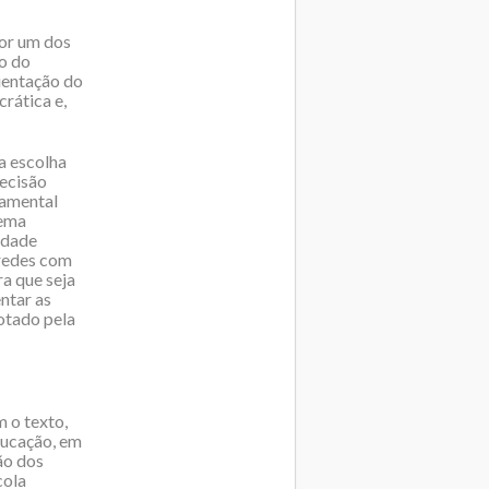
por um dos
o do
rientação do
rática e,
a escolha
decisão
damental
tema
idade
 redes com
ra que seja
ntar as
otado pela
 o texto,
ducação, em
ão dos
cola