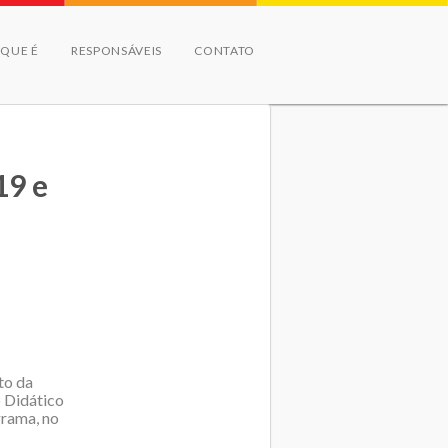
 QUE É
RESPONSÁVEIS
CONTATO
19 e
to da
 Didático
grama, no