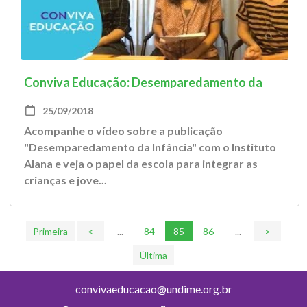
Conviva Educação: Desemparedamento da
Infância
25/09/2018
Acompanhe o vídeo sobre a publicação
"Desemparedamento da Infância" com o Instituto
Alana e veja o papel da escola para integrar as
crianças e jove...
Primeira
<
...
84
85
86
...
>
Última
convivaeducacao@undime.org.br