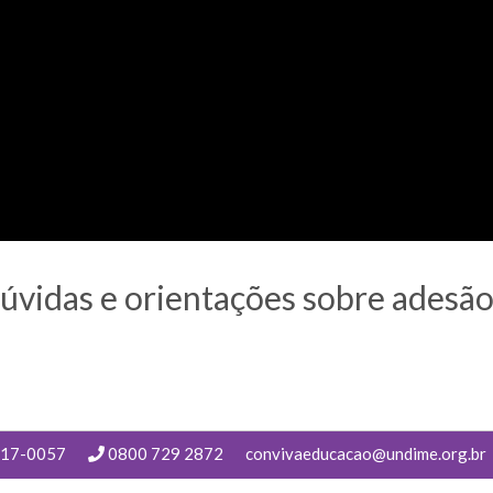
vidas e orientações sobre adesã
217-0057
0800 729 2872
convivaeducacao@undime.org.br