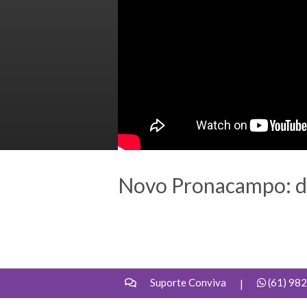
Novo Pronacampo: dú
Suporte Conviva
(61) 98
|