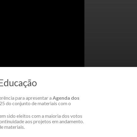
 Educação
erência para apresentar a
Agenda dos
2025 do conjunto de materiais com o
em sido eleitos com a maioria dos votos
 continuidade aos projetos em andamento.
e materiais.