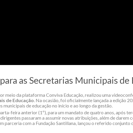
para as Secretarias Municipais de
, por meio da plataforma Conviva Educação, realizou uma videoconf
ais de Educação
. Na ocasião, foi oficialmente lançada a edição 
es municipais de educação no início e ao longo da gestão.
rta-feira anterior (1º), para um mandato de quatro anos, após ter
de dirigentes passaram a assumir novas atribuições, além de darem
m parceria com a Fundação Santillana, lançou o referido conjunto d