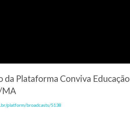
o da Plataforma Conviva Educação
á/MA
g.br/platform/broadcasts/5138