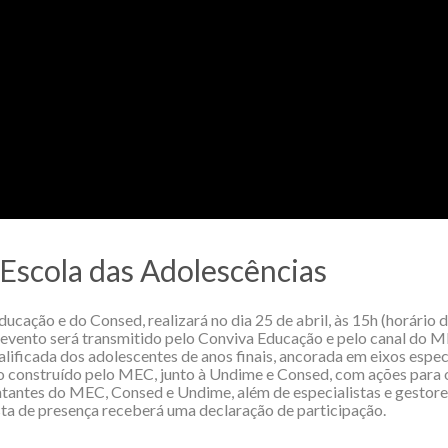
 Escola das Adolescências
cação e do Consed, realizará no dia 25 de abril, às 15h (horário de
 evento será transmitido pelo Conviva Educação e pelo canal do M
alificada dos adolescentes de anos finais, ancorada em eixos esp
o construído pelo MEC, junto à Undime e Consed, com ações para o
tantes do MEC, Consed e Undime, além de especialistas e gestores
sta de presença receberá uma declaração de participação.