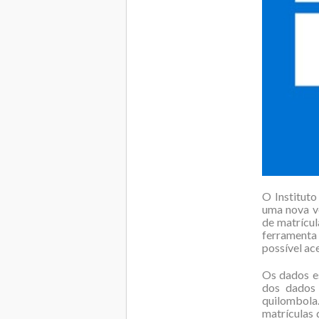
O Instituto
uma nova v
de matrícul
ferramenta 
possível ac
Os dados es
dos dados 
quilombola.
matrículas 