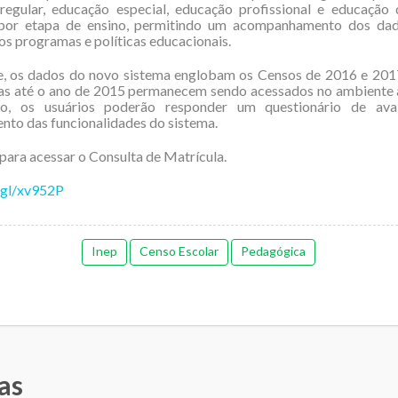
(regular, educação especial, educação profissional e educação 
 por etapa de ensino, permitindo um acompanhamento dos da
nos programas e políticas educacionais.
te, os dados do novo sistema englobam os Censos de 2016 e 201
las até o ano de 2015 permanecem sendo acessados no ambiente a
o, os usuários poderão responder um questionário de ava
to das funcionalidades do sistema.
para acessar o Consulta de Matrícula.
.gl/xv952P
Inep
Censo Escolar
Pedagógica
as