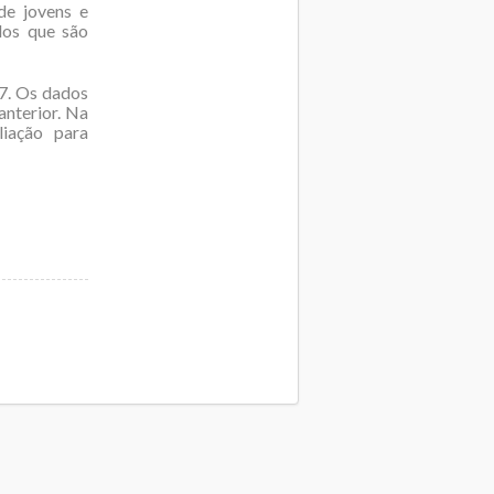
de jovens e
dos que são
7. Os dados
nterior. Na
liação para