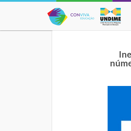
Conviva Educação
In
núme