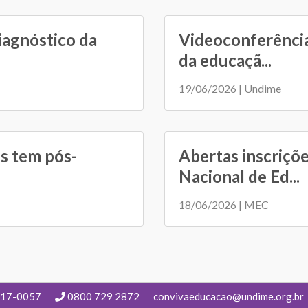
iagnóstico da
Videoconferência
da educaçã...
19/06/2026 | Undime
s tem pós-
Abertas inscriçõ
Nacional de Ed...
18/06/2026 | MEC
217-0057
0800 729 2872
convivaeducacao@undime.org.br