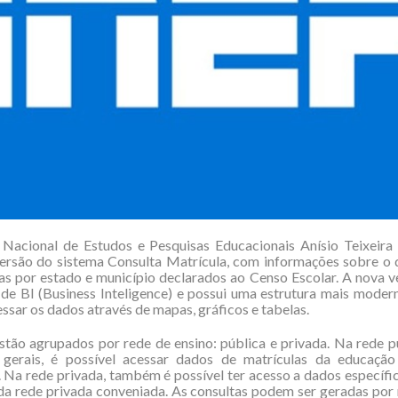
 Nacional de Estudos e Pesquisas Educacionais Anísio Teixeira 
ersão do sistema Consulta Matrícula, com informações sobre o q
as por estado e município declarados ao Censo Escolar. A nova 
de BI (Business Inteligence) e possui uma estrutura mais modern
essar os dados através de mapas, gráficos e tabelas.
tão agrupados por rede de ensino: pública e privada. Na rede p
gerais, é possível acessar dados de matrículas da educação
 Na rede privada, também é possível ter acesso a dados específi
da rede privada conveniada. As consultas podem ser geradas po