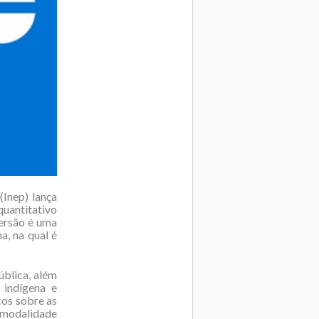
(Inep) lança
uantitativo
versão é uma
a, na qual é
ública, além
 indígena e
cos sobre as
r modalidade