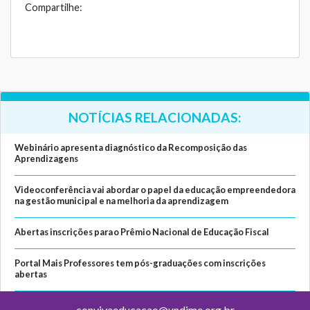
Compartilhe:
NOTÍCIAS RELACIONADAS:
Webinário apresenta diagnóstico da Recomposição das
Aprendizagens
Videoconferência vai abordar o papel da educação empreendedora
na gestão municipal e na melhoria da aprendizagem
Abertas inscrições para o Prêmio Nacional de Educação Fiscal
Portal Mais Professores tem pós-graduações com inscrições
abertas
convivaeducacao@undime.org.br