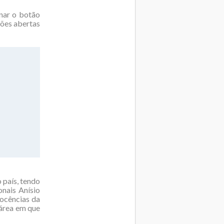
onar o botão
ções abertas
 país, tendo
nais Anísio
docências da
área em que