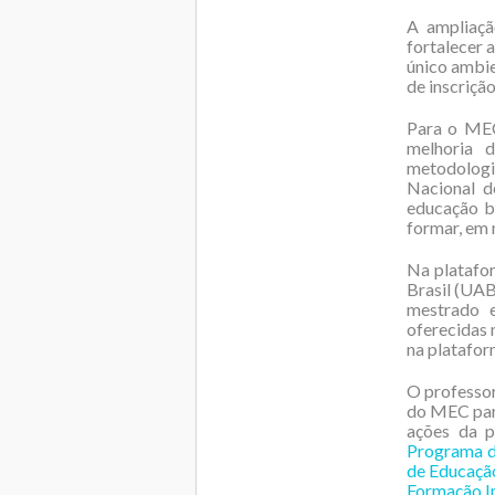
A ampliaçã
fortalecer 
único ambie
de inscrição
Para o MEC,
melhoria 
metodologi
Nacional d
educação b
formar, em 
Na platafo
Brasil (UAB
mestrado 
oferecidas
na platafo
O professor
do MEC para
ações da 
Programa d
de Educação
Formação In