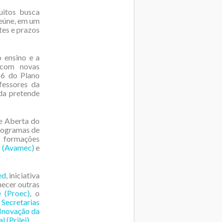
uitos busca
reúne, em um
tes e prazos
o ensino e a
 com novas
16 do Plano
fessores da
da pretende
e Aberta do
programas de
 formações
o (Avamec)
e
ed
, iniciativa
hecer outras
 (Proec)
, o
Secretarias
 Inovação da
 (Prilei)
.