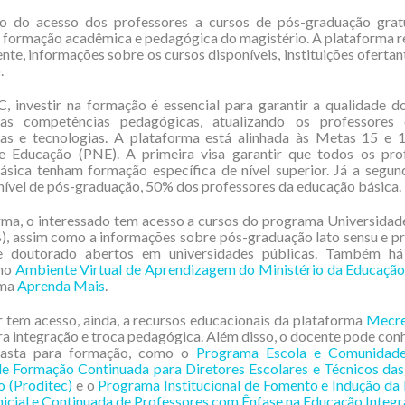
o do acesso dos professores a cursos de pós-graduação grat
a formação acadêmica e pedagógica do magistério. A plataforma 
nte, informações sobre os cursos disponíveis, instituições ofertan
.
 investir na formação é essencial para garantir a qualidade d
das competências pedagógicas, atualizando os professores
as e tecnologias. A plataforma está alinhada às Metas 15 e 
e Educação (PNE). A primeira visa garantir que todos os pro
ásica tenham formação específica de nível superior. Já a segun
nível de pós-graduação, 50% dos professores da educação básica.
rma, o interessado tem acesso a cursos do programa Universidad
), assim como a informações sobre pós-graduação lato sensu e 
e doutorado abertos em universidades públicas. Também há
 no
Ambiente Virtual de Aprendizagem do Ministério da Educaçã
rma
Aprenda Mais
.
 tem acesso, ainda, a recursos educacionais da plataforma
Mecr
 integração e troca pedagógica. Além disso, o docente pode con
pasta para formação, como o
Programa Escola e Comunidade
e Formação Continuada para Diretores Escolares e Técnicos das 
 (Proditec)
e o
Programa Institucional de Fomento e Indução da
icial e Continuada de Professores com Ênfase na Educação Integral