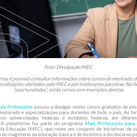
Foto: Divulgação/MEC
rma, é possível consultar informações sobre cursos de mestrado, 
cializações ofertados pelo MEC e por instituições parceiras. No 
“oportunidades”, estão cursos com inscrições abertas
ais Professores
passou a divulgar novos cursos gratuitos de pó
outorado e especializações para docentes de todo o país. As f
por universidades federais e institutos federais em diferen
s. A plataforma faz parte do programa
Mais Professores para 
 da Educação (MEC), que reúne um conjunto de iniciativas de va
o do magistério da educação básica e de incentivo à docência no pa