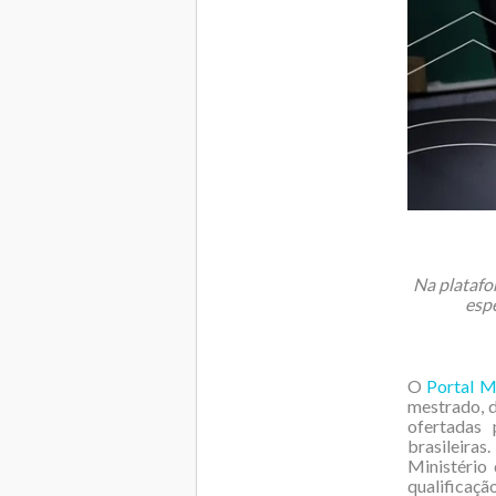
Na platafo
espe
O
Portal M
mestrado, d
ofertadas 
brasileira
Ministério
qualificaçã