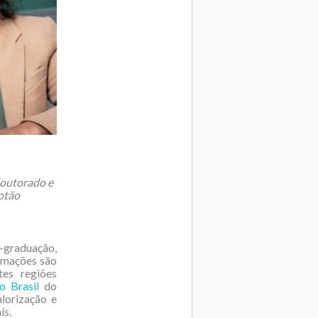
doutorado e
botão
s-graduação,
ormações são
tes regiões
o Brasil
do
lorização e
ís.