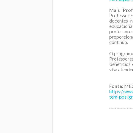
Mais Prof
Professore
docentes n
educacionai
professor
proporcion
contínuo.
O programa 
Professore
benefícios
visa atende
Fonte:
ME
https://www
tem-pos-gr