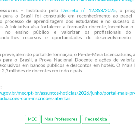
essores –
Instituído pelo
Decreto nº 12.358/2025
, o pro
s para o Brasil foi construído em reconhecimento ao papel 
o processo de aprendizagem dos estudantes e no sucesso da
s. A iniciativa visa fortalecer a formação docente, incentivar o
es no ensino público e valorizar os profissionais do m
ando-lhes recursos e oportunidades de desenvolvimento p
prevê, além do portal de formação, o Pé-de-Meia Licenciaturas, 
s para o Brasil, a Prova Nacional Docente e ações de valori
 exclusivos em bancos públicos e descontos em hotéis. O Mais 
r 2,3 milhões de docentes em todo o país.
C
.gov.br/mec/pt-br/assuntos/noticias/2026/junho/portal-mais-pr
aduacoes-com-inscricoes-abertas
MEC
Mais Professores
Pedagógica