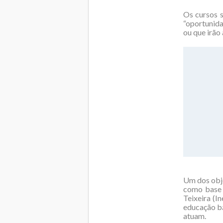
Os cursos s
“oportunida
ou que irão
Um dos obje
como base 
Teixeira (I
educação b
atuam.