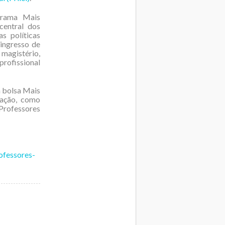
grama Mais
central dos
s políticas
 ingresso de
agistério,
rofissional
a bolsa Mais
zação, como
Professores
ofessores-