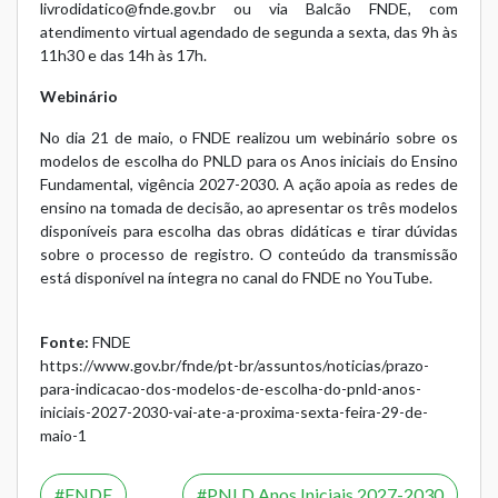
livrodidatico@fnde.gov.br
ou via
Balcão FNDE
, com
atendimento virtual agendado de segunda a sexta, das 9h às
11h30 e das 14h às 17h.
Webinário
No dia 21 de maio, o FNDE realizou um webinário sobre os
modelos de escolha do PNLD para os Anos iniciais do Ensino
Fundamental, vigência 2027-2030. A ação apoia as redes de
ensino na tomada de decisão, ao apresentar os três modelos
disponíveis para escolha das obras didáticas e tirar dúvidas
sobre o processo de registro. O conteúdo da transmissão
está disponível na íntegra no
canal do FNDE no YouTube
.
Fonte:
FNDE
https://www.gov.br/fnde/pt-br/assuntos/noticias/prazo-
para-indicacao-dos-modelos-de-escolha-do-pnld-anos-
iniciais-2027-2030-vai-ate-a-proxima-sexta-feira-29-de-
maio-1
FNDE
PNLD Anos Iniciais 2027-2030