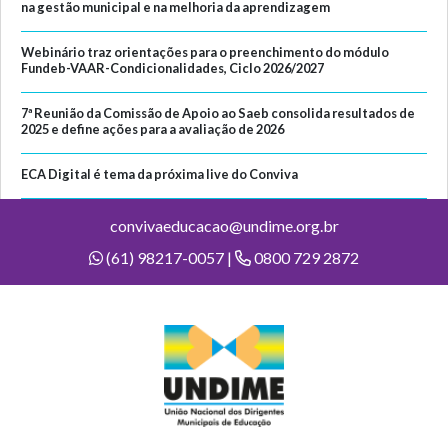
na gestão municipal e na melhoria da aprendizagem
Webinário traz orientações para o preenchimento do módulo
Fundeb-VAAR-Condicionalidades, Ciclo 2026/2027
7ª Reunião da Comissão de Apoio ao Saeb consolida resultados de
2025 e define ações para a avaliação de 2026
ECA Digital é tema da próxima live do Conviva
convivaeducacao@undime.org.br
(61) 98217-0057 |
0800 729 2872