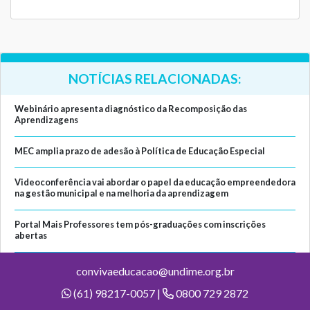
NOTÍCIAS RELACIONADAS:
Webinário apresenta diagnóstico da Recomposição das
Aprendizagens
MEC amplia prazo de adesão à Política de Educação Especial
Videoconferência vai abordar o papel da educação empreendedora
na gestão municipal e na melhoria da aprendizagem
Portal Mais Professores tem pós-graduações com inscrições
abertas
convivaeducacao@undime.org.br
(61) 98217-0057 |
0800 729 2872