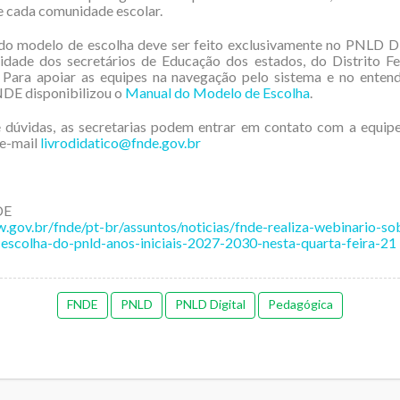
e cada comunidade escolar.
do modelo de escolha deve ser feito exclusivamente no PNLD Di
lidade dos secretários de Educação dos estados, do Distrito Fe
. Para apoiar as equipes na navegação pelo sistema e no enten
NDE disponibilizou o
Manual do Modelo de Escolha
.
 dúvidas, as secretarias podem entrar em contato com a equipe
e-mail
livrodidatico@fnde.gov.br
DE
.gov.br/fnde/pt-br/assuntos/noticias/fnde-realiza-webinario-so
escolha-do-pnld-anos-iniciais-2027-2030-nesta-quarta-feira-21
FNDE
PNLD
PNLD Digital
Pedagógica