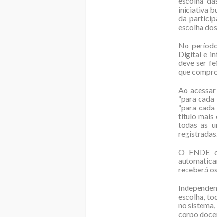
escolha da
iniciativa 
da partici
escolha dos
No período
Digital e 
deve ser fe
que comprov
Ao acessar
“para cada 
“para cada 
título mais
todas as u
registradas
O FNDE de
automatica
receberá os
Independent
escolha, to
no sistema,
corpo docen