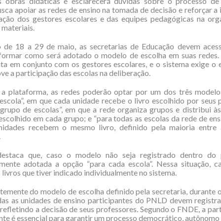
s obras didáticas e esclarecerá dúvidas sobre o processo de 
busca apoiar as redes de ensino na tomada de decisão e reforçar a
pação dos gestores escolares e das equipes pedagógicas na org
 materiais.
 de 18 a 29 de maio, as secretarias de Educação devem ace
informar como será adotado o modelo de escolha em suas redes. 
ita em conjunto com os gestores escolares, e o sistema exige o 
e a participação das escolas na deliberação.
 a plataforma, as redes poderão optar por um dos três modelos
escola”, em que cada unidade recebe o livro escolhido por seus 
grupo de escolas”, em que a rede organiza grupos e distribui à
 escolhido em cada grupo; e “para todas as escolas da rede de ens
nidades recebem o mesmo livro, definido pela maioria entre 
.
staca que, caso o modelo não seja registrado dentro do p
mente adotada a opção “para cada escola”. Nessa situação, c
 livros que tiver indicado individualmente no sistema.
emente do modelo de escolha definido pela secretaria, durante 
das as unidades de ensino participantes do PNLD devem registr
 refletindo a decisão de seus professores. Segundo o FNDE, a par
te é essencial para garantir um processo democrático, autônomo 