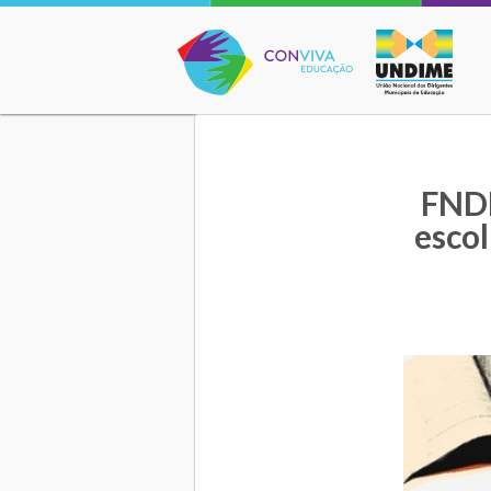
Conviva Educação
FNDE
esco