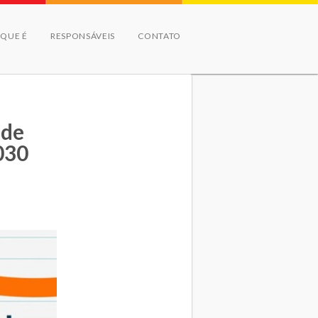
 QUE É
RESPONSÁVEIS
CONTATO
 de
030