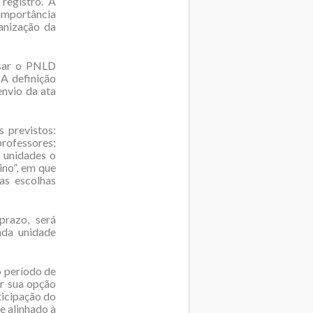
registro. A
 importância
anização da
ssar o PNLD
A definição
envio da ata
 previstos:
professores;
s unidades o
ino”, em que
as escolhas
razo, será
ada unidade
o período de
ar sua opção
ticipação do
e alinhado à