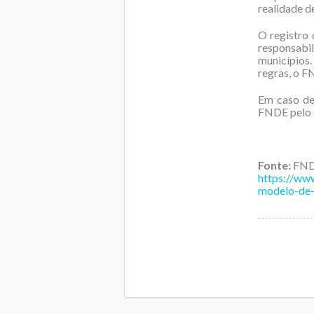
realidade d
O registro 
responsabi
municípios
regras, o F
Em caso de
FNDE pelo 
Fonte:
FN
https://www
modelo-de-