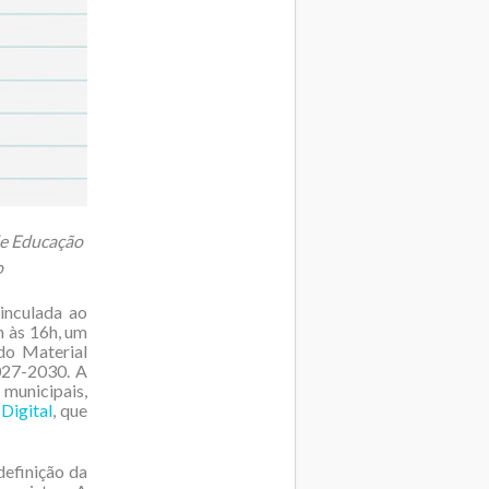
de Educação
o
inculada ao
h às 16h, um
do Material
027-2030. A
 municipais,
Digital
, que
definição da