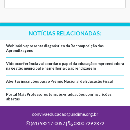
NOTÍCIAS RELACIONADAS:
Webinário apresenta diagnóstico da Recomposição das
Aprendizagens
Videoconferência vai abordar o papel da educação empreendedora
na gestão municipal e na melhoria da aprendizagem
Abertas inscrições para o Prêmio Nacional de Educação Fiscal
Portal Mais Professores tem pós-graduações com inscrições
abertas
convivaeducacao@undime.org.br
(61) 98217-0057 |
0800 729 2872