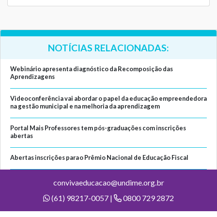
NOTÍCIAS RELACIONADAS:
Webinário apresenta diagnóstico da Recomposição das
Aprendizagens
Videoconferência vai abordar o papel da educação empreendedora
na gestão municipal e na melhoria da aprendizagem
Portal Mais Professores tem pós-graduações com inscrições
abertas
Abertas inscrições para o Prêmio Nacional de Educação Fiscal
convivaeducacao@undime.org.br
(61) 98217-0057 |
0800 729 2872