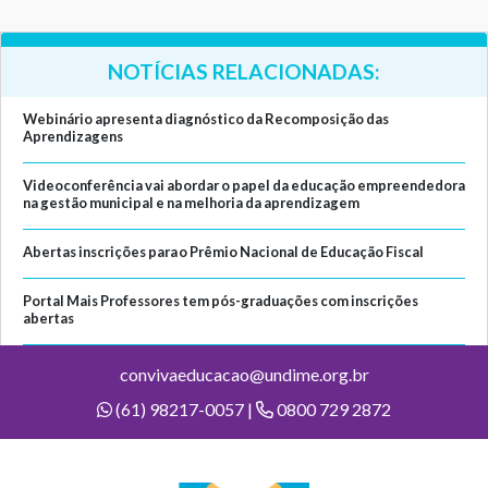
NOTÍCIAS RELACIONADAS:
Webinário apresenta diagnóstico da Recomposição das
Aprendizagens
Videoconferência vai abordar o papel da educação empreendedora
na gestão municipal e na melhoria da aprendizagem
Abertas inscrições para o Prêmio Nacional de Educação Fiscal
Portal Mais Professores tem pós-graduações com inscrições
abertas
convivaeducacao@undime.org.br
(61) 98217-0057 |
0800 729 2872