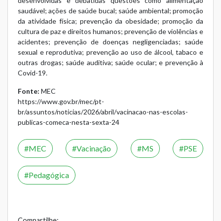
desenvolvidas e debatidas questões como alimentação
saudável; ações de saúde bucal; saúde ambiental; promoção
da atividade física; prevenção da obesidade; promoção da
cultura de paz e direitos humanos; prevenção de violências e
acidentes; prevenção de doenças negligenciadas; saúde
sexual e reprodutiva; prevenção ao uso de álcool, tabaco e
outras drogas; saúde auditiva; saúde ocular; e prevenção à
Covid-19.
Fonte:
MEC
https://www.gov.br/mec/pt-
br/assuntos/noticias/2026/abril/vacinacao-nas-escolas-
publicas-comeca-nesta-sexta-24
MEC
Vacinação
MS
PSE
Pedagógica
Compartilhe: