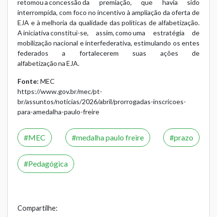
retomou a concessão da premiação, que havia sido
interrompida, com foco no incentivo à ampliação da oferta de
EJA e à melhoria da qualidade das políticas de alfabetização.
A iniciativa constitui-se, assim, como uma estratégia de
mobilização nacional e interfederativa, estimulando os entes
federados a fortalecerem suas ações de
alfabetização na EJA.
Fonte:
MEC
https://www.gov.br/mec/pt-
br/assuntos/noticias/2026/abril/prorrogadas-inscricoes-
para-amedalha-paulo-freire
MEC
medalha paulo freire
prazo
Pedagógica
Compartilhe: