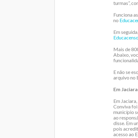
turmas”, co
Funciona as
no
Educace
Em seguida,
Educacens
Mais de 800
Abaixo, voc
funcionalid
E não se es
arquivo no
Em Jaciara
Em Jaciara,
Conviva foi
município s
ao responsá
disse. Em 
pois acredi
acesso ao E