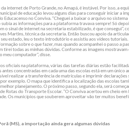
 da internet de Porto Grande, no Amapá, é instável. Por isso, a equ
municipal de educação levou alguns dias para conseguir iniciar a i
o Educacenso no Conviva. “Cheguei a baixar o arquivo no sistema 
subia as informações para a plataforma travava sempre! Só depoi
 o sinal de internet na secretaria estabilizado, é que consegui”, c
ves Martins, técnica da secretaria. Então buscou apoio da articul
eu estado, leu o texto introdutório e assistiu aos vídeos tutoriais. 
formação sobre o que fazer, mas quando acompanhei o passo a pa
sim tirei todas as minhas dúvidas. Conforme as imagens mostravam 
no meu computador”, disse.
 oficiais na plataforma, várias das tarefas diárias estão facilitad
 antes concentradas em cada uma das escolas está em um único a
sível realizar a transferência de matrículas e imprimir declarações
 por exemplo. O mapa que identifica a localização das escolas ta
melhor planejamento. O próximo passo, segundo ela, será começar
de Rotas do Transporte Escolar. “O Conviva acertou em cheio em 
ade. Os municípios que souberem aproveitar vão ter muitos benefíc
orã (MS), a importação ainda gera algumas dúvidas