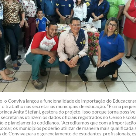
o, o Conviva lançou a funcionalidade de Importação do Educacens
 o trabalho nas secretarias municipais de educação. “É uma peque
brinca Anita Stefani, gestora do projeto. Isso porque torna possíve
 secretarias utilizem os dados oficiais registrados no Censo Escol
ão e planejamento cotidianos. “Acreditamos que com a importaçã
colar, os municípios poderão utilizar de maneira mais qualificada 
 do Conviva para o gerenciamento de estudantes, profissionais, es