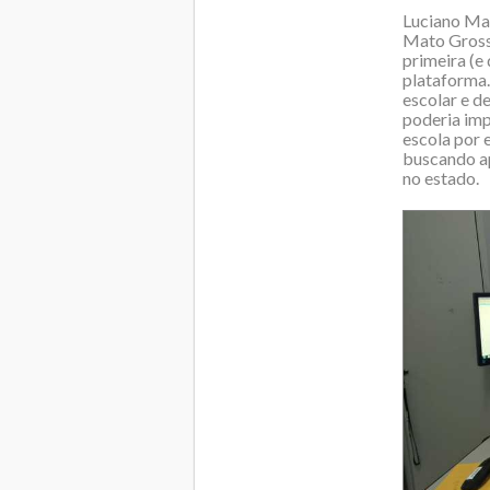
Luciano Mar
Mato Grosso
primeira (e
plataforma.
escolar e d
poderia imp
escola por e
buscando ap
no estado.