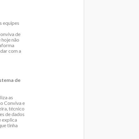
s equipes
Conviva de
é hoje não
taforma
udar com a
istema de
iza as
no Conviva e
ra, técnico
ses de dados
 explica
que tinha