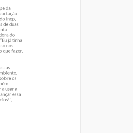
ipe da
mportação
do Inep,
s de duas
onta
adora do
“Eu já tinha
sso nos
o que fazer,
as: as
mbiente,
 sobre os
mbém
 a usar a
lançar essa
ios!”,