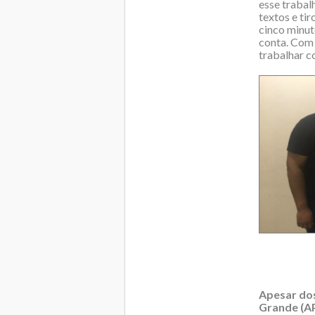
esse trabalh
textos e ti
cinco minut
conta. Com 
trabalhar c
Apesar dos
Grande (A