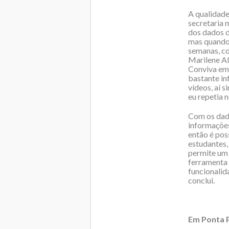
A qualidade
secretaria 
dos dados d
mas quando 
semanas, com
Marilene Al
Conviva em s
bastante in
vídeos, aí 
eu repetia 
Com os dados
informações
então é pos
estudantes,
permite um 
ferramenta 
funcionalid
conclui.
Em Ponta P