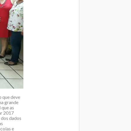
o que deve
na grande
l que as
ar 2017
o dos dados
as
colas e