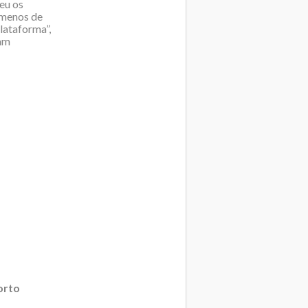
leu os
 menos de
lataforma”,
sam
orto