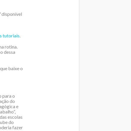
 disponível
s tutoriais
.
a rotina.
ão dessa
 que baixe o
 para o
cação do
agógica e
abalho”,
das escolas
oube do
oderia fazer