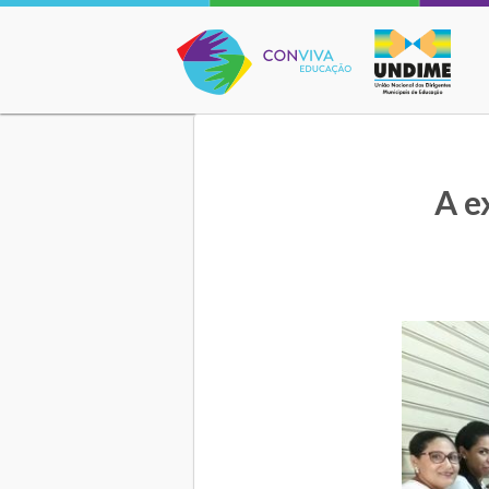
Conviva Educação
A e