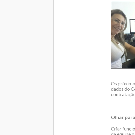
Os próximos
dados do Ce
contratação
Olhar para
Criar funci
da equipe d