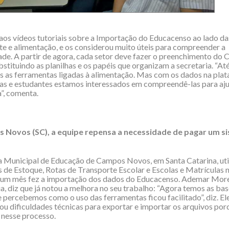
u aos vídeos tutoriais sobre a Importação do Educacenso ao lado da
te e alimentação, e os considerou muito úteis para compreender a
ade. A partir de agora, cada setor deve fazer o preenchimento do 
bstituindo as planilhas e os papéis que organizam a secretaria. “At
s as ferramentas ligadas à alimentação. Mas com os dados na pla
as e estudantes estamos interessados em compreendê-las para aj
a”, comenta.
Novos (SC), a equipe repensa a necessidade de pagar um s
a Municipal de Educação de Campos Novos, em Santa Catarina, util
 de Estoque, Rotas de Transporte Escolar e Escolas e Matrículas 
 um mês fez a importação dos dados do Educacenso. Ademar Morei
ia, diz que já notou a melhora no seu trabalho: “Agora temos as ba
 percebemos como o uso das ferramentas ficou facilitado”, diz. Ele
ou dificuldades técnicas para exportar e importar os arquivos por
 nesse processo.