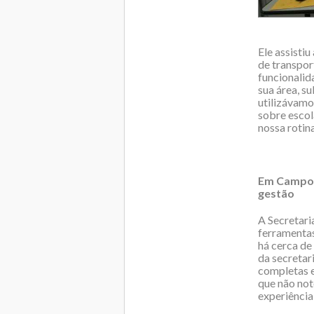
Ele assisti
de transpor
funcionalid
sua área, su
utilizávamo
sobre escol
nossa rotin
Em Campos 
gestão
A Secretari
ferramentas
há cerca de
da secretar
completas e
que não not
experiência