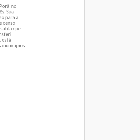
Porã, no
ês. Sua
so para a
de censo
 sabia que
nsferi
, está
s municípios