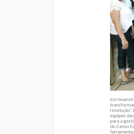
Em fevereir
transformar
revolução”, 
equipes das
para a gest
do Censo Es
ferramentas