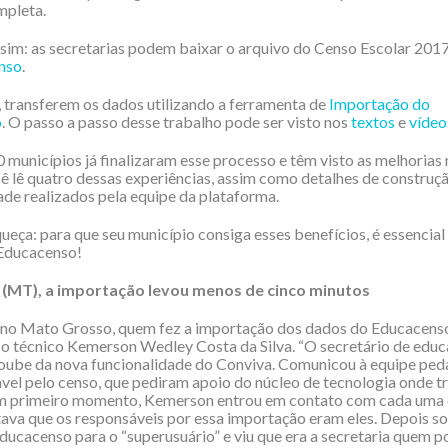
mpleta.
sim: as secretarias podem baixar o arquivo do Censo Escolar 2017
nso
.
 transferem os dados utilizando a ferramenta de
Importação do
o
. O passo a passo desse trabalho pode ser visto nos
textos
e
vídeo
 municípios já finalizaram esse processo e têm visto as melhorias n
ê lê quatro dessas experiências, assim como detalhes de construç
ade realizados pela equipe da plataforma.
queça: para que seu município consiga esses benefícios, é essencial
 Educacenso!
 (MT), a importação levou menos de cinco minutos
 no Mato Grosso, quem fez a importação dos dados do Educacenso
 o técnico Kemerson Wedley Costa da Silva. “O secretário de edu
oube da nova funcionalidade do Conviva. Comunicou à equipe ped
vel pelo censo, que pediram apoio do núcleo de tecnologia onde tr
um primeiro momento, Kemerson entrou em contato com cada uma 
tava que os responsáveis por essa importação eram eles. Depois s
ducacenso para o “superusuário” e viu que era a secretaria quem p