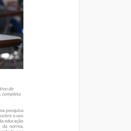
tivo de
, completa
uma pesquisa
 sobre o uso
 da educação
a da norma,