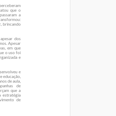
s perceberam
latou que o
 passaram a
transformou:
z, brincando
 apesar dos
nos. Apesar
ivas, em que
ue o uso foi
organizada e
senvolveu e
de educação,
anos de aula,
mpanhas de
orçam que a
 estratégia
lvimento de