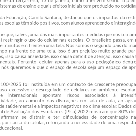
 nesta terça-feira, 13 de janeiro, como a lei vem sendo imple
istemas de ensino e quais efeitos iniciais tem produzido no cotidia
da Educação, Camilo Santana, destacou que os impactos da rest
nas escolas têm sido positivos, com alunos aprendendo e interagind
abe que, talvez, uma das mais importantes medidas que nós toma
oi restringir o uso do celular nas escolas. O brasileiro passa, em
ze minutos em frente a uma tela. Nós somos o segundo país do mu
po na frente de uma tela. Isso é um prejuízo muito grande par
s, isso causa ansiedade, isso causa déficit de atenção, isso causa 
mentais. Portanto, celular apenas para o uso pedagógico dentr
e nós queremos é que o espaço de escola seja um espaço de apr
5.100/2025 foi instituída em um contexto de crescente preocup
 uso excessivo e desregulado de celulares no ambiente escolar.
 e internacionais apontam riscos associados à intensi
tividade, ao aumento das distrações em sala de aula, ao agr
e saúde mental e a impactos negativos no clima escolar. Dados
al de Avaliação dos Estudantes (Pisa) 2022 mostram que 80% do
s afirmam se distrair e ter dificuldades de concentração n
por causa do celular, reforçando a necessidade de uma resposta
ducacional.