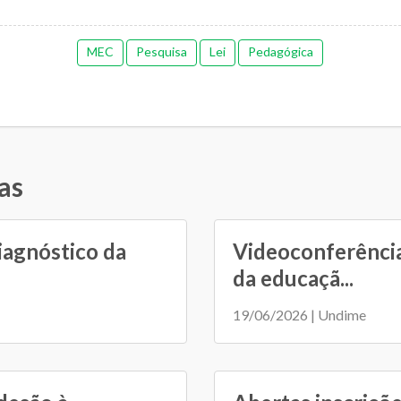
MEC
Pesquisa
Lei
Pedagógica
as
iagnóstico da
Videoconferência
da educaçã...
19/06/2026 | Undime