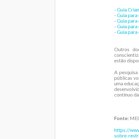
-
Guia Crian
-
Guia para
-
Guia para o
-
Guia para 
-
Guia para 
Outros doc
conscienti
estão dispo
A pesquisa
públicas vo
uma educaçã
desenvolvi
contínuo da 
Fonte:
ME
https://www
sobre-restr