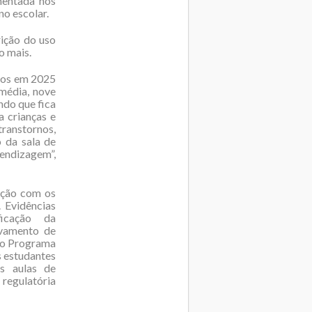
mentada nos
no escolar.
rição do uso
o mais.
mos em 2025
 média, nove
ndo que fica
a crianças e
transtornos,
o da sala de
endizagem”,
ação com os
 Evidências
ficação da
avamento de
 do Programa
s estudantes
as aulas de
 regulatória