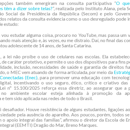
epções também emergiram na consulta participativa “
O que 
s têm a dizer sobre telas?
”, realizada pelo Instituto Alana, pela 
o Social da Presidência da República (Secom) e pelo Gover
os relatos da consulta evidencia como o uso desregulado pode in
e estudo:
 vou estudar alguma coisa, procuro no YouTube, mas passa um ví
ndo mais atenção e, às vezes, eu me distraio. Daí, no final das co
latou adolescente de 14 anos, de Santa Catarina.
 a lei não proíbe o uso de celulares nas escolas. Ela estabelec
, de caráter protetivo, e permite o uso dos dispositivos para fins 
lidade, inclusão, necessidades de saúde e garantia de direitos f
do, o MEC vem atuando de forma articulada, por meio da
Estraté
 Conectadas (Enec)
, para promover uma educação com tecnologi
igital, incentivando o uso seguro, ético, crítico e criativo das
 Lei nº 15.100/2025 reforça essa diretriz, ao assegurar que a
a no ambiente escolar esteja alinhada à promoção da ap
a e tem sido aplicada nas redes de todo o Brasil.
oi desafiador. Houve resistência de alguns estudantes, ligações ao
nsiedade pela ausência do aparelho. Aos poucos, porém, todos s
o apoio integral das famílias”, afirmou o diretor da Escola de 
ntegral (EEMTI) Dragão do Mar, Breno Marques.