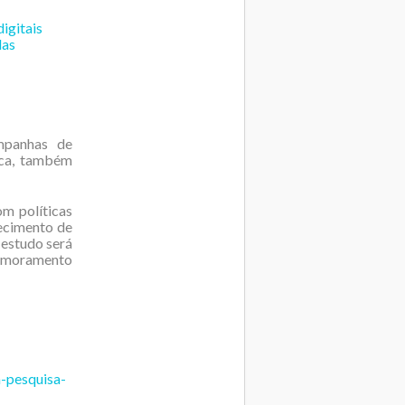
digitais
las
ampanhas de
ica, também
m políticas
lecimento de
 estudo será
primoramento
a-pesquisa-