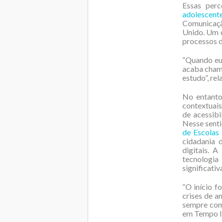
Essas perc
adolescente
Comunicaçã
Unido. Um d
processos d
“Quando eu
acaba chama
estudo”, re
No entanto,
contextuais
de acessibi
Nesse senti
de Escolas
cidadania d
digitais. A
tecnologi
significativ
“O início f
crises de a
sempre com 
em Tempo I