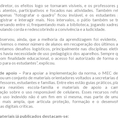
iretor, os efeitos logo se tornaram visíveis, e os professore
s atentos, participativos e focados nas atividades. Também re
apenas “fotografar o quadro” ficou inviável, e os estudantes
egistrar e interagir mais. Nos intervalos, o pátio também se 
ersando entre si, frequentando mais a biblioteca, jogando xadre
pulando corda e redescobrindo a convivência e a ludicidade.
servou, ainda, que a melhoria da aprendizagem foi evidente,
“Tivemos o menor número de alunos em recuperação dos últimos a
entamos desafios logísticos, principalmente nas disciplinas elet
s havia necessidade de uso pedagógico dos aparelhos. Sempre q
com finalidade educacional, o acesso foi autorizado de forma 
o para os estudantes”, explicou.
de apoio –
Para apoiar a implementação da norma, o MEC de
zou um conjunto de materiais orientadores voltados a secretarias 
fessores, estudantes e famílias. Entre eles estão guias práticos, pl
para reuniões escola-família e materiais de apoio a ca
zação sobre o uso responsável de celulares. Esses recursos ref
ao uso indevido não é um fim em si mesma, mas parte de uma
 mais ampla, que articula proteção, formação e o desenvo
 digitais críticas.
ateriais já publicados destacam-se: