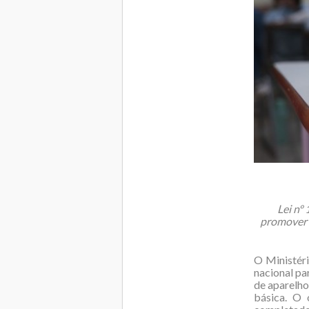
Lei nº
promover 
O Ministéri
nacional pa
de aparelho
básica. O 