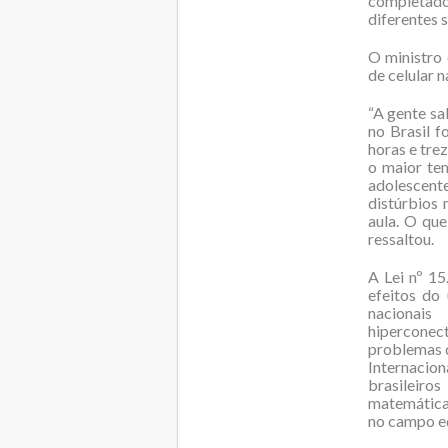
completado
diferentes s
O ministro 
de celular 
“A gente s
no Brasil f
horas e tre
o maior tem
adolescente
distúrbios 
aula. O qu
ressaltou.
A Lei nº 1
efeitos do
nacionais
hiperconec
problemas d
Internacion
brasileiro
matemática 
no campo e