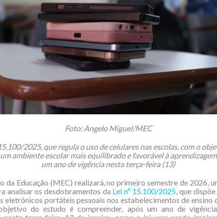
Foto: Angelo Miguel/MEC
 15.100/2025, que regula o uso de celulares nas escolas, com o obje
um ambiente escolar mais equilibrado e favorável à aprendizagem
um ano de vigência nesta terça-feira (13)
o da Educação (MEC) realizará, no primeiro semestre de 2026, 
ra analisar os desdobramentos da
Lei nº 15.100/2025
, que dispõe
s eletrônicos portáteis pessoais nos estabelecimentos de ensino
objetivo do estudo é compreender, após um ano de vigênci