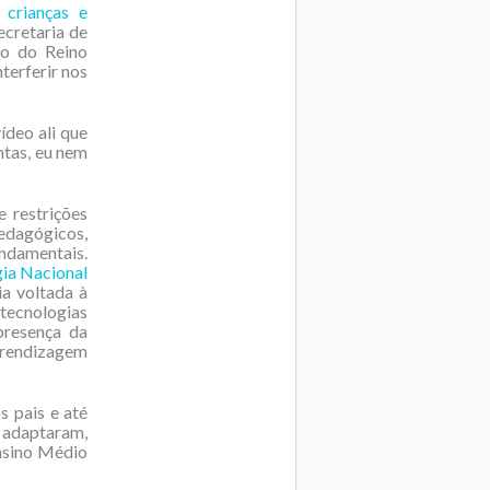
crianças e
Secretaria de
no do Reino
terferir nos
deo ali que
ntas, eu nem
e restrições
pedagógicos,
undamentais.
gia Nacional
a voltada à
 tecnologias
 presença da
rendizagem
s pais e até
e adaptaram,
Ensino Médio