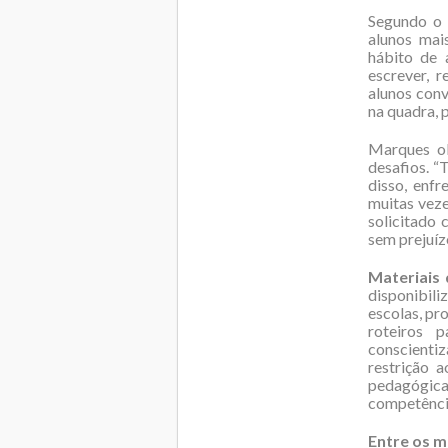
Segundo o d
alunos mai
hábito de 
escrever, r
alunos conv
na quadra, 
Marques ob
desafios. 
disso, enfr
muitas veze
solicitado 
sem prejuíz
Materiais 
disponibili
escolas, pro
roteiros 
conscienti
restrição 
pedagógica
competências
Entre os m