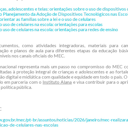
ças, adolescentes e telas: orientações sobre o uso de dispositivos 
 o Planejamento da Adoção de Dispositivos Tecnológicos nas Esco
rientar as famílias sobre a lei e o uso de celulares
o uso de celulares na escola: orientações para escolas
o uso de celulares na escola: orientações para redes de ensino
umentos, como atividades integradoras, materiais para c
zação e planos de aula para diferentes etapas da educação bás
níveis nos canais oficiais do MEC.
 nacional representa mais um passo no compromisso do MEC co
ltadas à proteção integral de crianças e adolescentes e ao forta
o digital e midiática com qualidade e equidade em todo o país. O
do em parceria com o
Instituto Alana
e visa contribuir para o a
política pública.
C
.gov.br/mec/pt-br/assuntos/noticias/2026/janeiro/mec-realizar
icao-de-celulares-nas-escolas