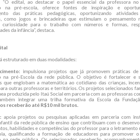
 “O edital, ao destacar o papel essencial da professora no
o na pré-escola, oferece fontes de inspiração e oportu
ento das práticas pedagógicas, oportunizando atividades
is, como jogos e brincadeiras que estimulam o pensamento 
a curiosidade para o trabalho com números e formas, resp
ades da infância”, destaca.
ital
tá estruturado em duas modalidades:
cimento:
impulsiona projetos que já promovem práticas de
 na pré-Escola da rede pública. O objetivo é fortalecer e s
as que englobam a matemática ao cotidiano das crianças, incen
ara outras professoras e territórios. Os projetos selecionados fa
ea produzida pelo Itaú Social em parceria com as professoras c
mbém integrar uma trilha formativa da Escola da Fundaçã
os receberão até R$10 mil brutos.
:
apoia projetos ou pesquisas aplicadas em parceria com inst
nfantil da rede pública de ensino que contribuam com o desenvo
tos, habilidades e competências do professor para o letramento
ola, qualificando a formação de educadores para promover o
 na rede pública. Os selecionados receberão acompanhament