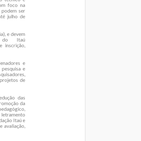
com foco na
s podem ser
té julho de
ia), e devem
 do Itaú
 inscrição,
denadores e
e pesquisa e
quisadores,
 projetos de
redução das
 promoção da
pedagógico,
e letramento
ação Itaú e
 avaliação,