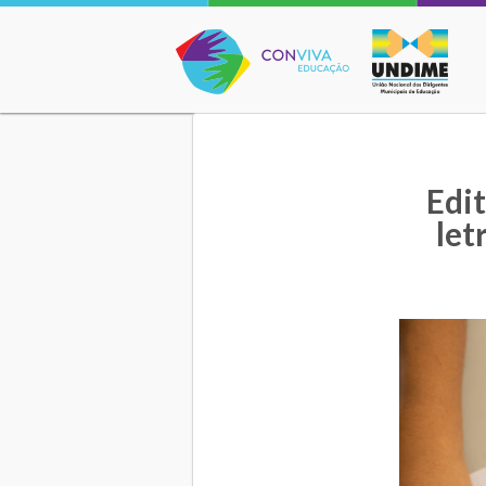
Conviva Educação
Edit
let