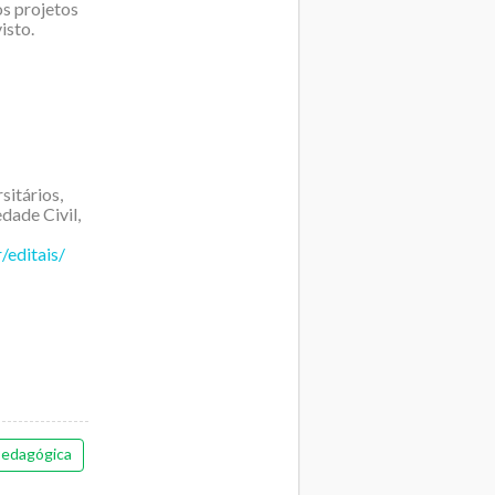
os projetos
isto.
sitários,
dade Civil,
/editais/
edagógica