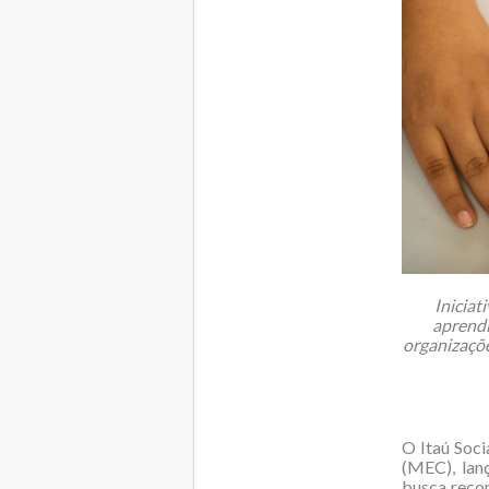
Iniciat
aprendi
organizaçõe
O Itaú Soci
(MEC), lan
busca reco