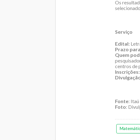
Os resultad
selecionado
Serviço
Edital:
Letr
Prazo para
Quem pode
pesquisador
centros de 
Inscrições:
Divulgação
Fonte
: Itaú
Foto
: Divu
Matemáti