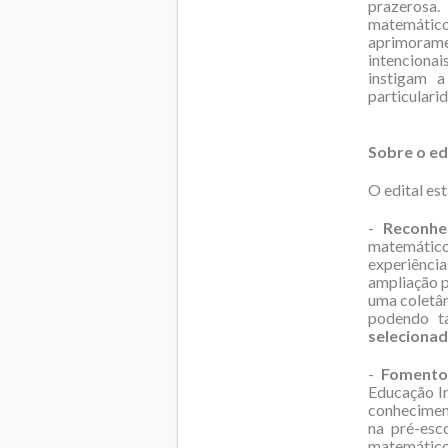
prazerosa.
matemátic
aprimoram
intenciona
instigam 
particularid
Sobre o ed
O edital es
-
Reconhe
matemático
experiênci
ampliação p
uma coletân
podendo ta
selecionad
-
Fomento
Educação I
conhecimen
na pré-esc
matemático