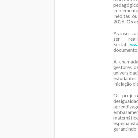
pedagógico
implementa
inéditas o
2026.
Os co
As inscriçõ
ser rea
Social:
www
documentos
A chamada 
gestores de
universida
estudantes 
iniciação c
Os projeto
desigualdad
aprendizag
embasamento
matemático
especialis
garantindo 