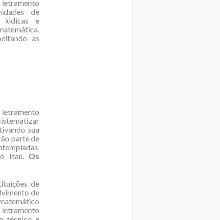
 letramento
nidades de
 lúdicas e
matemática,
eitando as
 letramento
istematizar
tivando sua
rão parte de
ontempladas,
o Itaú.
Os
ituições de
lvimento de
 matemático
 letramento
o técnico e