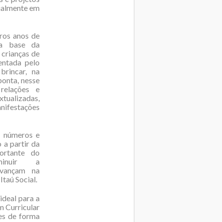
ialmente em
ros anos de
na base da
 crianças de
entada pelo
brincar, na
onta, nesse
relações e
xtualizadas,
nifestações
e números e
 a partir da
portante do
minuir a
avançam na
Itaú Social.
ideal para a
m Curricular
es de forma