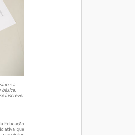
sino e a
 básica,
se inscrever
 da Educação
ciativa que
 e projetos