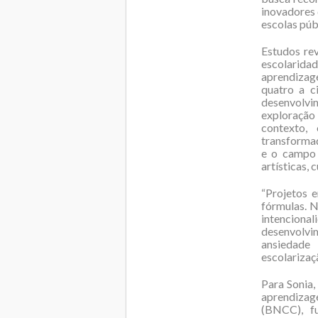
inovadores
escolas púb
Estudos re
escolarid
aprendizage
quatro a c
desenvolvi
exploração
contexto,
transformaç
e o campo 
artísticas, c
“Projetos 
fórmulas. N
intenciona
desenvo
ansiedade
escolarizaç
Para Sonia,
aprendizage
(BNCC), fu