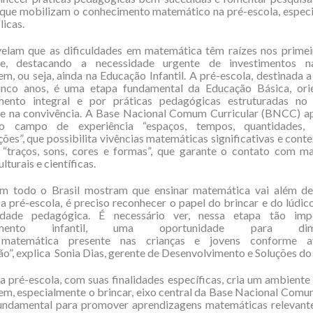
 que mobilizam o conhecimento matemático na pré-escola, espec
licas.
velam que as dificuldades em matemática têm raízes nos primei
ade, destacando a necessidade urgente de investimentos 
m, ou seja, ainda na Educação Infantil. A pré-escola, destinada a
inco anos, é uma etapa fundamental da Educação Básica, ori
mento integral e por práticas pedagógicas estruturadas no 
 e na convivência. A Base Nacional Comum Curricular (BNCC) ap
 o campo de experiência “espaços, tempos, quantidades, 
ões”, que possibilita vivências matemáticas significativas e conte
“traços, sons, cores e formas”, que garante o contato com ma
ulturais e científicas.
em todo o Brasil mostram que ensinar matemática vai além d
a pré-escola, é preciso reconhecer o papel do brincar e do lúdico
lidade pedagógica. É necessário ver, nessa etapa tão im
lvimento infantil, uma oportunidade para di
 matemática presente nas crianças e jovens conforme 
ão”, explica Sonia Dias, gerente de Desenvolvimento e Soluções do 
 a pré-escola, com suas finalidades específicas, cria um ambiente 
m, especialmente o brincar, eixo central da Base Nacional Comu
ndamental para promover aprendizagens matemáticas relevant