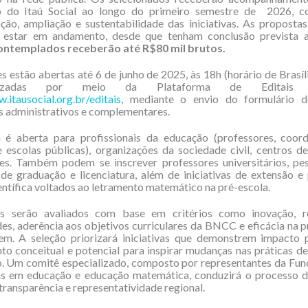
 do Itaú Social ao longo do primeiro semestre de 2026, 
ção, ampliação e sustentabilidade das iniciativas. As proposta
u estar em andamento, desde que tenham conclusão prevista a
ntemplados receberão até R$80 mil brutos.
es estão abertas até 6 de junho de 2025, às 18h (horário de Brasíl
lizadas por meio da Plataforma de Editais
.itausocial.org.br/editais
, mediante o envio do formulário de
 administrativos e complementares.
é aberta para profissionais da educação (professores, coor
 escolas públicas), organizações da sociedade civil, centros d
des. Também podem se inscrever professores universitários, pes
de graduação e licenciatura, além de iniciativas de extensão e
ientífica voltados ao letramento matemático na pré-escola.
s serão avaliados com base em critérios como inovação, 
es, aderência aos objetivos curriculares da BNCC e eficácia na
em. A seleção priorizará iniciativas que demonstrem impacto 
 conceitual e potencial para inspirar mudanças nas práticas d
. Um comitê especializado, composto por representantes da Fund
tas em educação e educação matemática, conduzirá o processo de
transparência e representatividade regional.