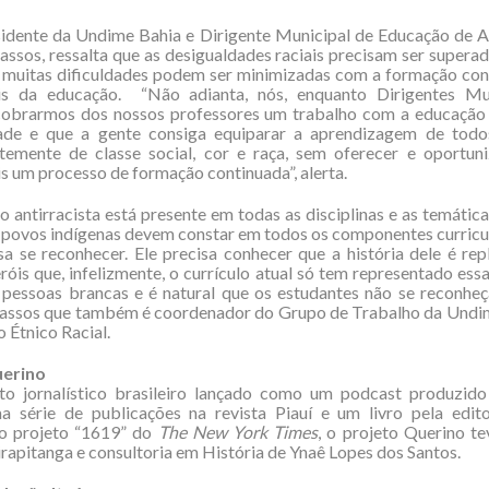
sidente da Undime Bahia e Dirigente Municipal de Educação de A
ssos, ressalta que as desigualdades raciais precisam ser supera
e muitas dificuldades podem ser minimizadas com a formação con
ais da educação. “Não adianta, nós, enquanto Dirigentes Mu
cobrarmos dos nossos professores um trabalho com a educação a
de e que a gente consiga equiparar a aprendizagem de todo
temente de classe social, cor e raça, sem oferecer e oportuni
is um processo de formação continuada”, alerta.
 antirracista está presente em todas as disciplinas e as temática
 povos indígenas devem constar em todos os componentes curricul
sa se reconhecer. Ele precisa conhecer que a história dele é repl
eróis que, infelizmente, o currículo atual só tem representado essa
pessoas brancas e é natural que os estudantes não se reconheça
assos que também é coordenador do Grupo de Trabalho da Undim
 Étnico Racial.
uerino
to jornalístico brasileiro lançado como um podcast produzido
a série de publicações na revista Piauí e um livro pela edito
no projeto “1619” do
The New York Times
, o projeto Querino t
birapitanga e consultoria em História de Ynaê Lopes dos Santos.