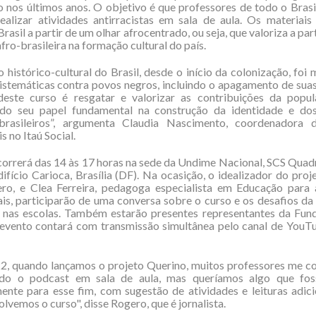
o nos últimos anos. O objetivo é que professores de todo o Bras
realizar atividades antirracistas em sala de aula. Os materiais
Brasil a partir de um olhar afrocentrado, ou seja, que valoriza a pa
fro-brasileira na formação cultural do país.
 histórico-cultural do Brasil, desde o início da colonização, foi
sistemáticas contra povos negros, incluindo o apagamento de suas
deste curso é resgatar e valorizar as contribuições da popul
do seu papel fundamental na construção da identidade e do
 brasileiros”, argumenta Claudia Nascimento, coordenadora 
 no Itaú Social.
orrerá das 14 às 17 horas na sede da Undime Nacional, SCS Quad
difício Carioca, Brasília (DF). Na ocasição, o idealizador do proj
ro, e Clea Ferreira, pedagoga especialista em Educação para 
ais, participarão de uma conversa sobre o curso e os desafios 
a nas escolas. Também estarão presentes representantes da Fun
evento contará com transmissão simultânea pelo canal de You
2, quando lançamos o projeto Querino, muitos professores me c
do o podcast em sala de aula, mas queríamos algo que fo
ente para esse fim, com sugestão de atividades e leituras adici
olvemos o curso", disse Rogero, que é jornalista.