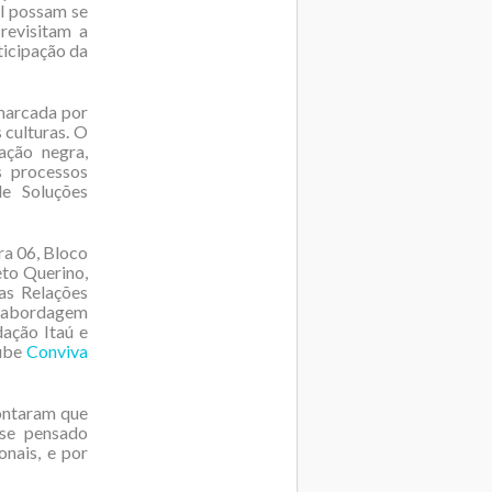
il possam se
 revisitam a
rticipação da
 marcada por
 culturas. O
ação negra,
s processos
de Soluções
ra 06, Bloco
eto Querino,
as Relações
da abordagem
dação Itaú e
Tube
Conviva
ontaram que
sse pensado
onais, e por