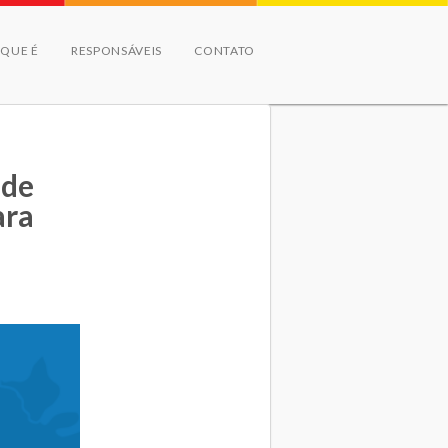
 QUE É
RESPONSÁVEIS
CONTATO
 de
ara