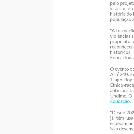
pelo projet
inspirar e 
história do 
população a
“A formação
violências 
propósito 
reconhecen
históricos
Educacionais
O evento oc
A, nº240, E
Tiago Roge
Étnico-raci
antirracist
Undime. O 
Educação
.
“Desde 202
já têm usa
especificam
isso desenv