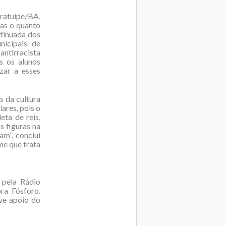
ratuípe/BA,
das o quanto
tinuada dos
nicipais de
ntirracista
s os alunos
zar a esses
s da cultura
ares, pois o
eta de reis,
s figuras na
m”, conclui
e que trata
 pela Rádio
ra Fósforo.
eve apoio do