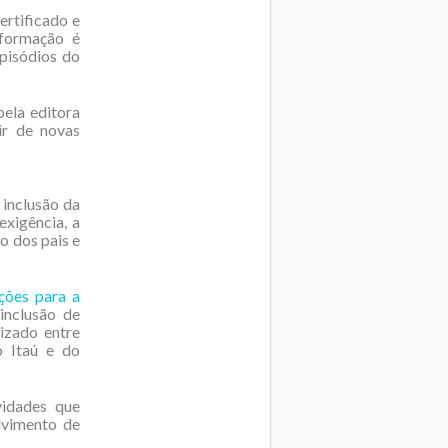
ertificado e
 formação é
pisódios do
ela editora
ir de novas
 inclusão da
exigência, a
o dos pais e
ções para a
inclusão de
lizado entre
o Itaú e do
idades que
olvimento de