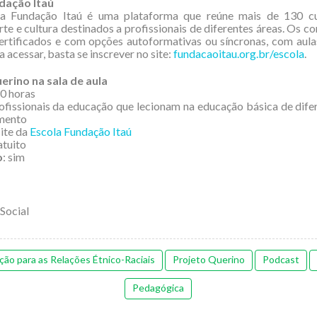
dação Itaú
a Fundação Itaú é uma plataforma que reúne mais de 130 c
rte e cultura destinados a profissionais de diferentes áreas. Os c
certificados e com opções autoformativas ou síncronas, com aula
a acessar, basta se inscrever no site:
fundacaoitau.org.br/escola
.
erino na sala de aula
30 horas
rofissionais da educação que lecionam na educação básica de dife
mento
site da
Escola Fundação Itaú
atuito
o
: sim
 Social
ção para as Relações Étnico-Raciais
Projeto Querino
Podcast
Pedagógica