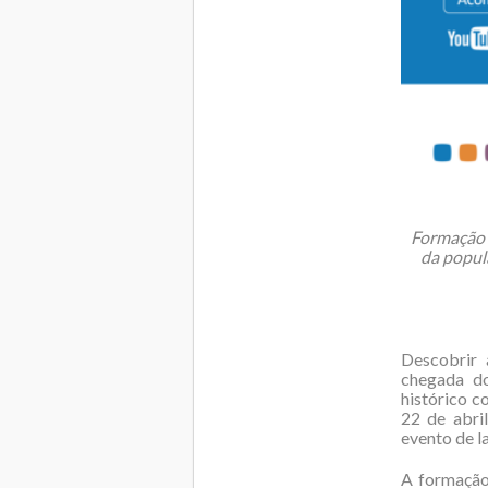
Formação g
da popul
Descobrir 
chegada do
histórico c
22 de abri
evento de l
A formação 