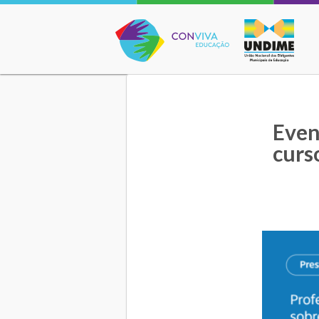
Conviva Educação
Even
curs