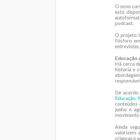
O novo curs
está dispo
autoformat
podcast.
O projeto 
Fósforo em
entrevistas
Educação a
Há cerca de
história e 
abordagem r
responsávei
De acordo 
Educação M
conteúdos q
junho e ag
movimento 
Ainda seg
valorizem a
crianças e 