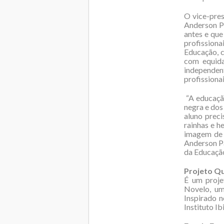
O vice-pre
Anderson Pa
antes e qu
profission
Educação, 
com equida
independen
profissiona
“A educação
negra e dos
aluno preci
rainhas e h
imagem de 
Anderson P
da Educação
Projeto Q
É um proje
Novelo, um
Inspirado 
Instituto I