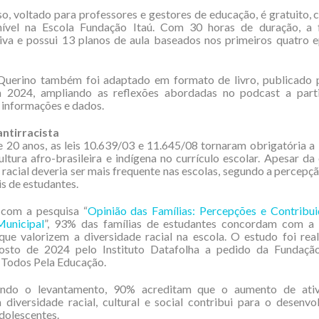
o, voltado para professores e gestores de educação, é gratuito, c
nível na Escola Fundação Itaú. Com 30 horas de duração, a
iva e possui 13 planos de aula baseados nos primeiros quatro e
Querino também foi adaptado em formato de livro, publicado p
 2024, ampliando as reflexões abordadas no podcast a part
, informações e dados.
ntirracista
 20 anos, as leis 10.639/03 e 11.645/08 tornaram obrigatória a
cultura afro-brasileira e indígena no currículo escolar. Apesar da 
acial deveria ser mais frequente nas escolas, segundo a percepçã
s de estudantes.
com a pesquisa “
Opinião das Famílias: Percepções e Contribui
unicipal
”, 93% das famílias de estudantes concordam com a 
ue valorizem a diversidade racial na escola. O estudo foi rea
osto de 2024 pelo Instituto Datafolha a pedido da Fundaçã
Todos Pela Educação.
undo o levantamento, 90% acreditam que o aumento de ativ
 diversidade racial, cultural e social contribui para o desenv
adolescentes.