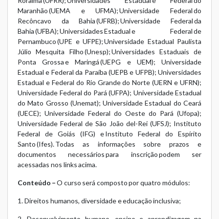
Roraima (UFRR); Universidades Estadual e Federal do
Maranhão (UEMA e UFMA); Universidade Federal do
Recôncavo da Bahia (UFRB); Universidade Federal da
Bahia (UFBA); Universidades Estadual e Federal de
Pernambuco (UPE e UFPE); Universidade Estadual Paulista
Júlio Mesquita Filho (Unesp); Universidades Estaduais de
Ponta Grossa e Maringá (UEPG e UEM); Universidade
Estadual e Federal da Paraíba (UEPB e UFPB); Universidades
Estadual e Federal do Rio Grande do Norte (UERN e UFRN);
Universidade Federal do Pará (UFPA); Universidade Estadual
do Mato Grosso (Unemat); Universidade Estadual do Ceará
(UECE); Universidade Federal do Oeste do Pará (Ufopa);
Universidade Federal de São João del-Rei (UFSJ); Instituto
Federal de Goiás (IFG) e Instituto Federal do Espírito
Santo (Ifes). Todas as informações sobre prazos e
documentos necessários para inscrição podem ser
acessadas nos links acima.
Conteúdo –
O curso será composto por quatro módulos:
1. Direitos humanos, diversidade e educação inclusiva;
2. Desenvolvimento humano, ensino e aprendizagem na