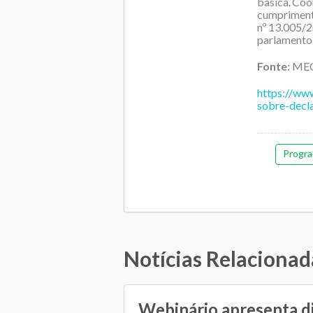
básica. Co
cumprimen
nº 13.005/
parlamento 
Fonte:
ME
https://ww
sobre-decl
Progra
Notícias Relacionad
Webinário apresenta d