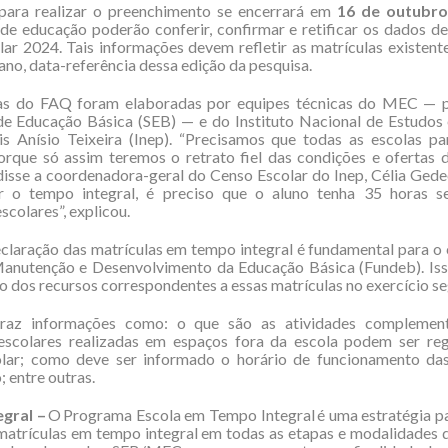
para realizar o preenchimento se encerrará em
16 de outubro
 de educação poderão conferir, confirmar e retificar os dados d
ar 2024. Tais informações devem refletir as matrículas existent
ano, data-referência dessa edição da pesquisa.
as do FAQ foram elaboradas por equipes técnicas do MEC — 
de Educação Básica (SEB) — e do Instituto Nacional de Estudos
is Anísio Teixeira (Inep). “Precisamos que todas as escolas pa
orque só assim teremos o retrato fiel das condições e ofertas
, disse a coordenadora-geral do Censo Escolar do Inep, Célia Gede
ar o tempo integral, é preciso que o aluno tenha 35 horas 
scolares”, explicou.
claração das matrículas em tempo integral é fundamental para 
anutenção e Desenvolvimento da Educação Básica (Fundeb). Iss
 dos recursos correspondentes a essas matrículas no exercício se
raz informações como: o que são as atividades complement
 escolares realizadas em espaços fora da escola podem ser reg
lar; como deve ser informado o horário de funcionamento da
 entre outras.
gral –
O Programa Escola em Tempo Integral é uma estratégia pa
matrículas em tempo integral em todas as etapas e modalidades