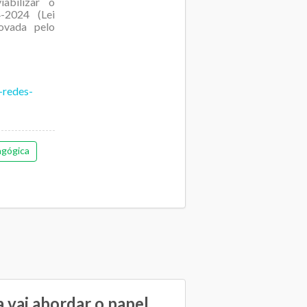
iabilizar o
-2024 (Lei
rovada pelo
-redes-
gógica
 vai abordar o papel