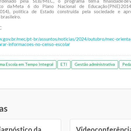
ordenado pela SEB/MEC, o programa tem a finalidade de v
to da Meta 6 do Plano Nacional de Educação (PNE) 2014
2014), política de Estado construída pela sociedade e ap
brasileiro.
C
w.gov.br/mec/pt-br/assuntos/noticias/2024/outubro/mec-orienta
arar-informacoes-no-censo-escolar
ma Escola em Tempo Integral
ETI
Gestão administrativa
Peda
as
iagnóstico da
Videoconferência