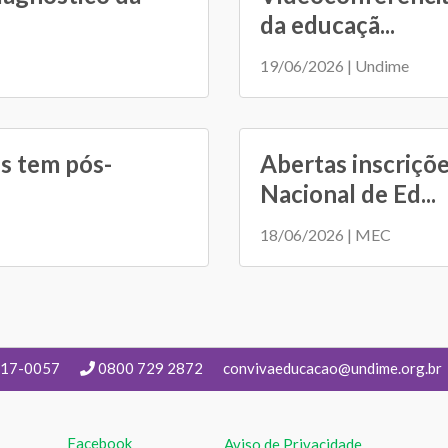
da educaçã...
19/06/2026 | Undime
s tem pós-
Abertas inscriçõ
Nacional de Ed...
18/06/2026 | MEC
217-0057
0800 729 2872
convivaeducacao@undime.org.br
Facebook
Aviso de Privacidade