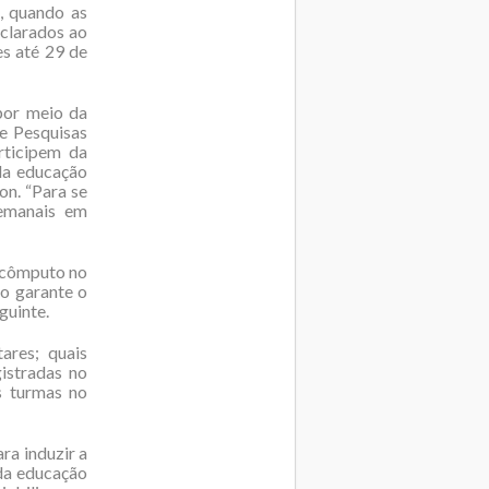
, quando as
eclarados ao
es até 29 de
por meio da
 e Pesquisas
rticipem da
 da educação
on. “Para se
semanais em
o cômputo no
o garante o
guinte.
ares; quais
istradas no
s turmas no
ra induzir a
 da educação