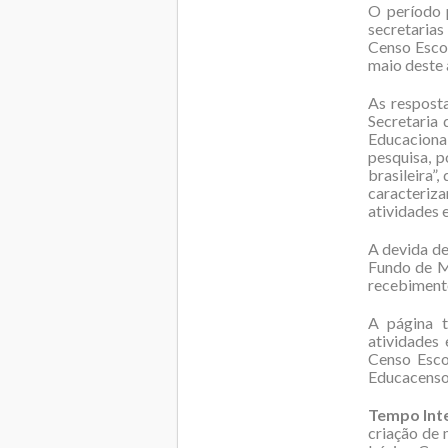
O período 
secretarias
Censo Escol
maio deste 
As respost
Secretaria 
Educaciona
pesquisa, p
brasileira”
caracteriz
atividades e
A devida de
Fundo de M
recebimento
A página t
atividades
Censo Esco
Educacenso;
Tempo Inte
criação de 