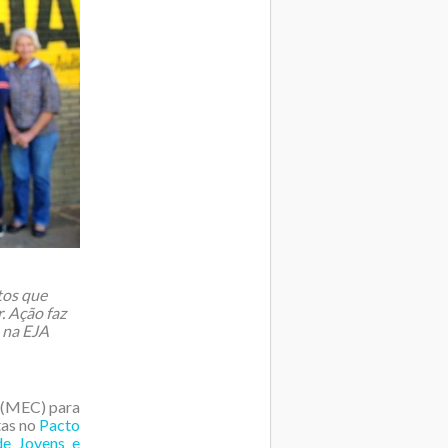
tos que
. Ação faz
 na EJA
 (MEC) para
tas no
Pacto
de Jovens e