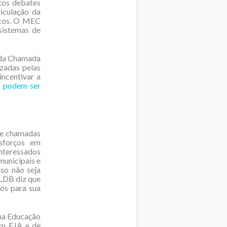
tos debates
ticulação da
licos. O MEC
 sistemas de
o da Chamada
zadas pelas
ncentivar a
e podem ser
 de chamadas
esforços em
interessados
municipais e
so não seja
 LDB diz que
ros para sua
na Educação
em EJA e de