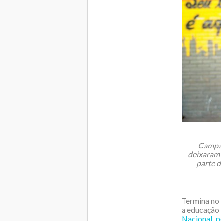
Campan
deixaram 
parte 
Termina no
a educação 
Nacional p