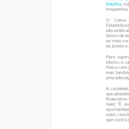
Adultos
, c
frequentou 
O Censo 
Estatística
não estão a
dobro de br
no meio rur
de jovens e
Para supera
idosos, a c
País e com 
mas também
uma educaçã
A cozinheir
que abandon
financeiras 
falei: 'É, 
oportunida
valor, conc
que você é 