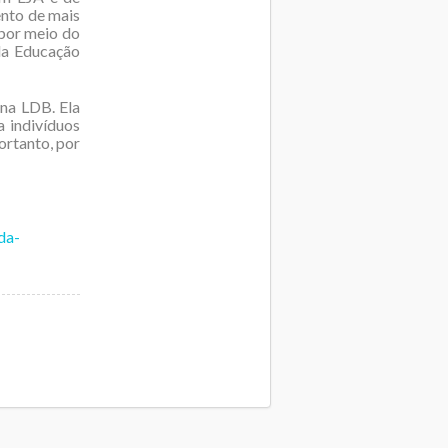
ento de mais
 por meio do
da Educação
 na LDB. Ela
a indivíduos
ortanto, por
da-