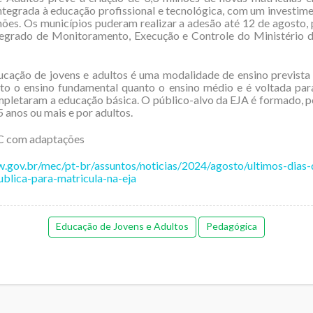
integrada à educação profissional e tecnológica, com um investim
hões. Os municípios puderam realizar a adesão até 12 de agosto,
tegrado de Monitoramento, Execução e Controle do Ministério 
cação de jovens e adultos é uma modalidade de ensino prevista
to o ensino fundamental quanto o ensino médio e é voltada par
pletaram a educação básica. O público-alvo da EJA é formado, p
5 anos ou mais e por adultos.
 com adaptações
w.gov.br/mec/pt-br/assuntos/noticias/2024/agosto/ultimos-dias-
blica-para-matricula-na-eja
Educação de Jovens e Adultos
Pedagógica