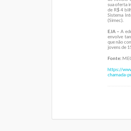
sua oferta 
de R$ 4 bil
Sistema In
(Simec).
EJA –
A edu
envolve tan
que não com
jovens de 1
Fonte:
MEC
https://ww
chamada-pu