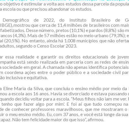
ujo objetivo é estimular a volta aos estudos dessa parcela da popul
a escola ou que precisou abandonar os estudos.
Demográfico de 2022, do Instituto Brasileiro de Ge
 (IBGE), mostrou que cerca de 11,4 milhões de brasileiros com mai
lfabetizados. Desse número, pretos (10,1%) e pardos (8,8%) são m
ancos (4,3%). Mais de 57 milhões estão no meio urbano (79,3%); e
al (20,5%). No entanto, ainda há 1.008 municípios que não ofer
 adultos, segundo o Censo Escolar 2023.
r essa realidade e garantir os direitos educacionais de joven
ampanha está sendo realizada em parceria com as redes de ensi
a sociedade em geral. A chamada não apenas identifica potenciais
 coordena ações entre o poder público e a sociedade civil pa
o inclusiva e equitativa.
a Eline Maria da Silva, que concluiu o ensino médio por meio da
ou a escola aos 16 anos. Havia se divorciado e estava passando 
quando decidiu voltar para a escola. “Meus filhos não iam me ver. 
eu tenho que fazer algo por mim'. E foi aí que tudo começou na
de de conhecer professores maravilhosos, que me mostraram o
luir o meu ensino médio. Eu, com 37 anos, e você está longe da sua
capaz. Não tem felicidade maior do que isso”, afirmou.