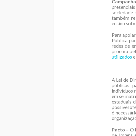
Campanha
presenciais
sociedade c
também real
ensino sobr
Para apoiar
Pública pa
redes de e
procura pe
utilizados
e
A Lei de Di
públicas p
indivíduos 
em se matri
estaduais 
possível of
é necessári
organização
Pacto –
O P
de Jovens 