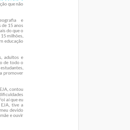
ação que não
ografia e
s de 15 anos
ais do que o
 15 milhões,
tam educação
s, adultos e
no de todo o
 estudantes,
ra promover
 EJA, contou
dificuldades
Foi aí que eu
 EJA, tive a
 meu devido
 mãe e ouvir