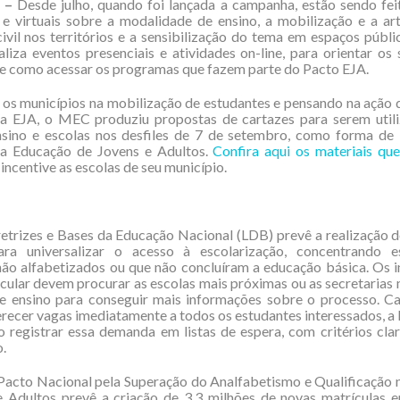
 –
Desde julho, quando foi lançada a campanha, estão sendo fei
 e virtuais sobre a modalidade de ensino, a mobilização e a ar
ivil nos territórios e a sensibilização do tema em espaços púb
iza eventos presenciais e atividades on-line, para orientar os
e como acessar os programas que fazem parte do Pacto EJA.
 os municípios na mobilização de estudantes e pensando na açã
ra EJA, o MEC produziu propostas de cartazes para serem utili
nsino e escolas nos desfiles de 7 de setembro, como forma de i
la Educação de Jovens e Adultos.
Confira aqui os materiais qu
 incentive as escolas de seu município.
retrizes e Bases da Educação Nacional (LDB) prevê a realização
ara universalizar o acesso à escolarização, concentrando 
não alfabetizados ou que não concluíram a educação básica. Os 
cular devem procurar as escolas mais próximas ou as secretarias 
de ensino para conseguir mais informações sobre o processo. Ca
erecer vagas imediatamente a todos os estudantes interessados, a
o registrar essa demanda em listas de espera, com critérios cla
.
acto Nacional pela Superação do Analfabetismo e Qualificação 
e Adultos prevê a criação de 3,3 milhões de novas matrículas 