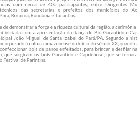
ncias com cerca de 400 participantes, entre Dirigentes Mu
técnicos das secretarias e prefeitos dos municípios do A
ará, Roraima, Rondônia e Tocantins.
de demonstrar a força e a riqueza cultural da região, a cerimônia
oi iniciada com a apresentação da dança do Boi Garantido e Cap
cipal João Miguel, de Santa Izabel do Pará/PA. Segundo a hist
ncorporado à cultura amazonense no início do século XX, quando
onfeccionar bois de panos enfeitados, para brincar e desfilar na
a, que surgiram os bois Garantido e Caprichoso, que se tornar
o Festival de Parintins.