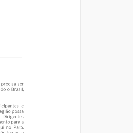
 precisa ser
do o Brasil,
cipantes e
região possa
 Dirigentes
ento para a
ui no Pará.
ão temos, e