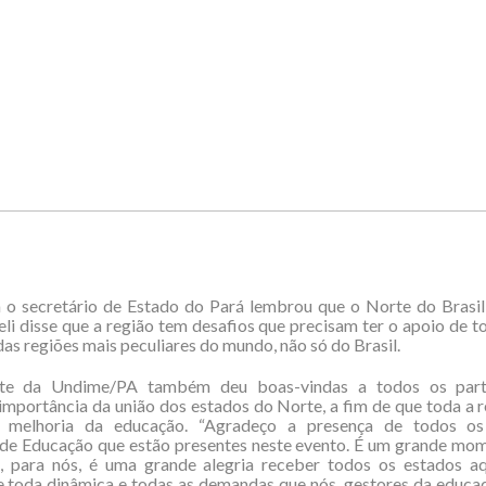
 o secretário de Estado do Pará lembrou que o Norte do Brasil
eli disse que a reg
ião tem desafios que precisam ter o apoio de to
das regiões mais peculiares do mundo, não só do Brasil.
nte da Undime/PA também deu boas-vindas a todos os parti
importância da união dos estados do Norte, a fim de que toda a 
 melhoria da educação. “Agradeço a presença de todos os
 de Educação que estão presentes neste evento. É um grande mom
, para nós, é uma grande alegria receber todos os estados aq
 toda dinâmica e todas as demandas que nós, gestores da educaç