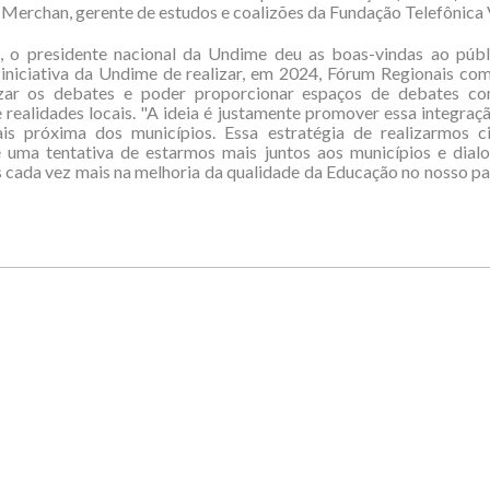
 Merchan, gerente de estudos e coalizões da Fundação Telefônica 
, o presidente nacional da Undime deu as boas-vindas ao públi
 iniciativa da Undime de realizar, em 2024, Fórum Regionais co
izar os debates e poder proporcionar espaços de debates c
realidades locais. "A ideia é justamente promover essa integraçã
s próxima dos municípios. Essa estratégia de realizarmos c
é uma tentativa de estarmos mais juntos aos municípios e dial
cada vez mais na melhoria da qualidade da Educação no nosso país