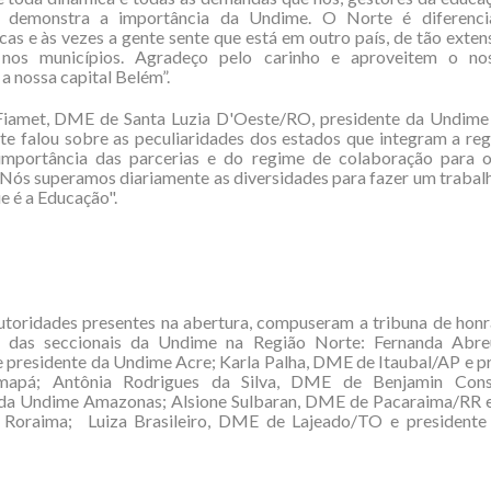
i demonstra a importância da Undime. O Norte é diferenci
icas e às vezes a gente sente que está em outro país, de tão exten
nos municípios. Agradeço pelo carinho e aproveitem o no
a nossa capital Belém”.
 Fiamet, DME de Santa Luzia D'Oeste/RO, presidente da Undime
e falou sobre as peculiaridades dos estados que integram a re
 importância das parcerias e do regime de colaboração para 
Nós superamos diariamente as diversidades para fazer um trabal
 é a Educação".
utoridades presentes na abertura, compuseram a tribuna de honr
s das seccionais da Undime na Região Norte: Fernanda Ab
 presidente da Undime Acre; Karla Palha, DME de Itaubal/AP e p
apá; Antônia Rodrigues da Silva, DME de Benjamin Con
 da Undime Amazonas; Alsione Sulbaran, DME de Pacaraima/RR e
Roraima; Luiza Brasileiro, DME de Lajeado/TO e president