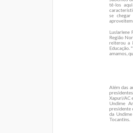
tê-los aqu
característ
se chegar 
aproveitem 
Luslarlene
Região Nort
reiterou a
Educação. "
amamos, que
Além das a
presidente
Xapuri/AC e
Undime Am
presidente
da Undime 
Tocantins.