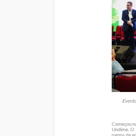
Evento
Começou na 
Undime. O e
rumos da e