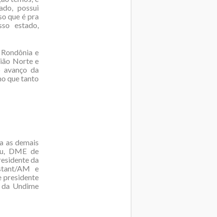
ado, possui
so que é pra
sso estado,
 Rondônia e
gião Norte e
o avanço da
ho que tanto
a as demais
reu, DME de
residente da
stant/AM e
 presidente
e da Undime