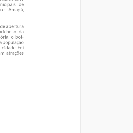
nicipais de
cre, Amapá,
 de abertura
richoso, da
ória, o boi-
 a população
 cidade. Foi
am atrações