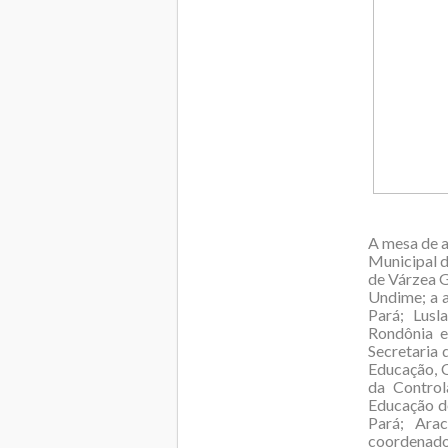
A mesa de a
Municipal d
de Várzea 
Undime; a a
Pará; Lusl
Rondônia e
Secretaria 
Educação, 
da Control
Educação do
Pará; Ara
coordenado