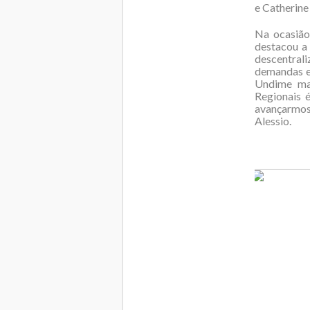
e Catherine
Na ocasião
destacou a
descentral
demandas e 
Undime mai
Regionais 
avançarmos 
Alessio.