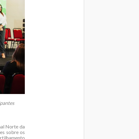
ipantes
nal Norte da
ões sobre os
rtilhamento