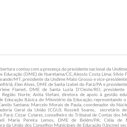
bertura contou com a presença do presidente nacional da Undime
e Educação (DME) de Ibaretama/CE, Alessio Costa Lima; Sílvio 
Grande/MT, presidente da Undime Mato Grosso e vice-presidente 
nfitriã, Elen Alves, DME de Santa Izabel do Pará/PA e presiden
arlene Fiamet, DME de Santa Luzia D'Oeste/RO, president
 Região Norte; Anita Stefani, diretora de apoio à gestão edu
de Educação Básica do Ministério da Educação, representando o
Camilo Santana; Marcelo Morais de Paula, coordenador do Núcl
adoria Geral da União (CGU); Rossieli Soares, secretário d
 Pará; Cézar Colares, conselheiro do Tribunal de Contas dos M
celi Maria Pereira Lemos, DME de Belém/PA; Cléia de M
ra da União dos Conselhos Municipais de Educação (Uncme) secc