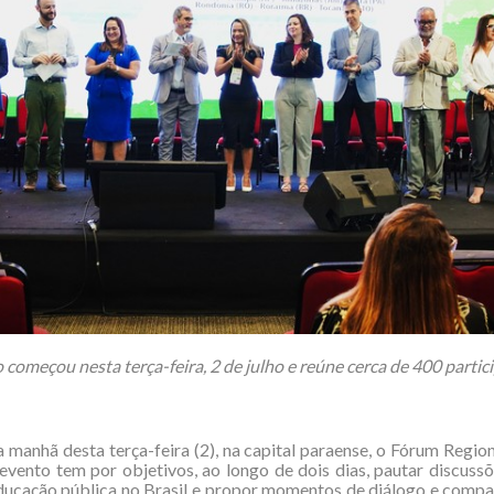
 começou nesta terça-feira, 2 de julho e reúne cerca de 400 partic
manhã desta terça-feira (2), na capital paraense, o Fórum Regio
vento tem por objetivos, ao longo de dois dias, pautar discuss
ducação pública no Brasil e propor momentos de diálogo e compa