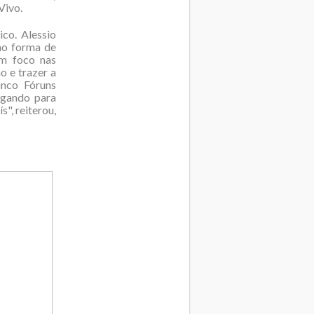
Vivo.
co. Alessio
mo forma de
om foco nas
o e trazer a
inco Fóruns
ogando para
", reiterou,