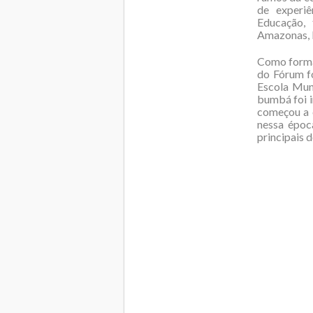
de experiê
Educação, 
Amazonas, P
Como forma 
do Fórum f
Escola Muni
bumbá foi i
começou a c
nessa époc
principais d