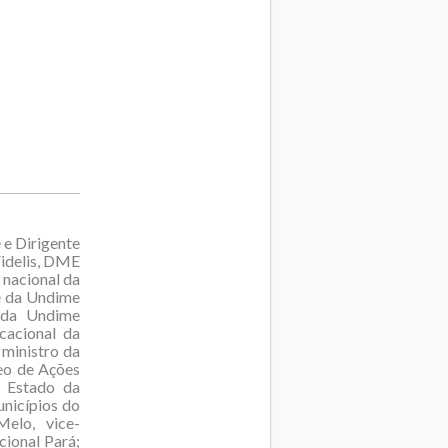
 e Dirigente
Fidelis, DME
nacional da
te da Undime
e da Undime
cacional da
 ministro da
eo de Ações
e Estado da
unicípios do
elo, vice-
ional Pará;