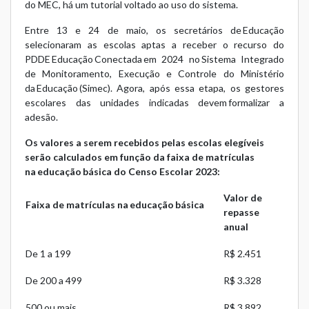
do MEC, há um
tutorial
voltado ao uso do sistema.
Entre 13 e 24 de maio, os secretários de Educação
selecionaram as escolas aptas a receber o recurso do
PDDE Educação Conectada em 2024 no Sistema Integrado
de Monitoramento, Execução e Controle do Ministério
da Educação (Simec). Agora, após essa etapa, os gestores
escolares das unidades indicadas devem formalizar a
adesão.
Os valores a serem recebidos pelas escolas elegíveis
serão calculados em função da faixa de matrículas
na educação básica do Censo Escolar 2023:
Valor de
Faixa de matrículas na educação básica
repasse
anual
De 1 a 199
R$ 2.451
De 200 a 499
R$ 3.328
500 ou mais
R$ 3.892