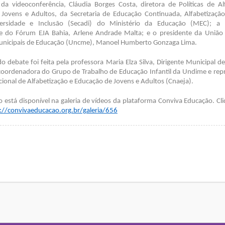
 da videoconferência, Cláudia Borges Costa, diretora de Políticas de Al
Jovens e Adultos, da Secretaria de Educação Continuada, Alfabetizaçã
versidade e Inclusão (Secadi) do Ministério da Educação (MEC); a 
e do Fórum EJA Bahia, Arlene Andrade Malta; e o presidente da União
nicipais de Educação (Uncme), Manoel Humberto Gonzaga Lima.
 debate foi feita pela professora Maria Elza Silva, Dirigente Municipal 
coordenadora do Grupo de Trabalho de Educação Infantil da Undime e rep
ional de Alfabetização e Educação de Jovens e Adultos (Cnaeja).
 está disponível na galeria de vídeos da plataforma Conviva Educação. Cl
://convivaeducacao.org.br/galeria/656