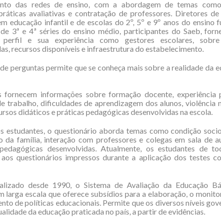
ento das redes de ensino, com a abordagem de temas como 
 práticas avaliativas e contratação de professores. Diretores de 
m educação infantil e de escolas do 2º, 5º e 9º anos do ensino 
e 3ª e 4ª séries do ensino médio, participantes do Saeb, for
perfil e sua experiência como gestores escolares, sobre
as, recursos disponíveis e infraestrutura do estabelecimento.
de perguntas permite que se conheça mais sobre a realidade da 
s fornecem informações sobre formação docente, experiência pr
e trabalho, dificuldades de aprendizagem dos alunos, violência
cursos didáticos e práticas pedagógicas desenvolvidas na escola.
s estudantes, o questionário aborda temas como condição soci
o da família, interação com professores e colegas em sala de a
 pedagógicas desenvolvidas. Atualmente, os estudantes de to
aos questionários impressos durante a aplicação dos testes co
lizado desde 1990, o Sistema de Avaliação da Educação Bá
m larga escala que oferece subsídios para a elaboração, o monit
to de políticas educacionais. Permite que os diversos níveis go
ualidade da educação praticada no país, a partir de evidências.