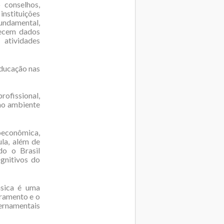
conselhos,
instituições
fundamental,
necem dados
 atividades
educação nas
ofissional,
 no ambiente
oeconômica,
ula, além de
do o Brasil
gnitivos do
sica é uma
oramento e o
vernamentais