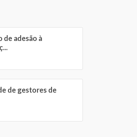
 de adesão à
...
e de gestores de