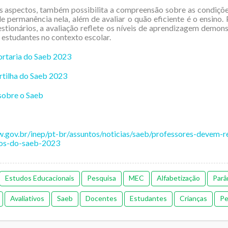
s aspectos, também possibilita a compreensão sobre as condiçõ
de permanência nela, além de avaliar o quão eficiente é o ensino.
estionários, a avaliação reflete os níveis de aprendizagem demon
 estudantes no contexto escolar.
ortaria do Saeb 2023
rtilha do Saeb 2023
sobre o Saeb
w.gov.br/inep/pt-br/assuntos/noticias/saeb/professores-devem-r
ios-do-saeb-2023
Estudos Educacionais
Pesquisa
MEC
Alfabetização
Parâ
Avaliativos
Saeb
Docentes
Estudantes
Crianças
Pe