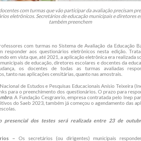
docentes com turmas que vão participar da avaliação precisam pr
rios eletrônicos. Secretários de educação municipais e diretores e
também preenchem
rofessores com turmas no Sistema de Avaliação da Educação Bá
 responder aos questionários eletrônicos nesta edição. Trat
endo em vista que, até 2021, a aplicação eletrônica era realizada 
 municipais de educação, diretores escolares e docentes da educaç
ança, os docentes de todas as turmas avaliadas respo
s, tanto nas aplicações censitárias, quanto nas amostrais.
 Nacional de Estudos e Pesquisas Educacionais Anísio Teixeira (Ine
inks para o preenchimento dos questionários. O prazo para resp
embro
. A Fundação Cesgranrio, empresa contratada pelo Inep par
nitivos do Saeb 2023, também já começou o agendamento das apl
escolas.
o presencial dos testes será realizada entre 23 de outu
rios –
Os secretários (ou dirigentes) municipais respond