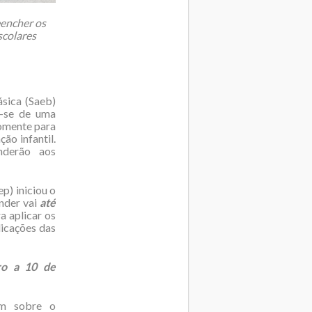
eencher os
scolares
sica (Saeb)
a-se de uma
somente para
ão infantil.
nderão aos
p) iniciou o
onder vai
até
a aplicar os
icações das
bro a 10 de
em sobre o