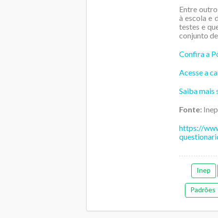
Entre outro
à escola e 
testes e qu
conjunto de
Confira a P
Acesse a ca
Saiba mais 
Fonte:
Inep
https://ww
questionar
Inep
Padrões