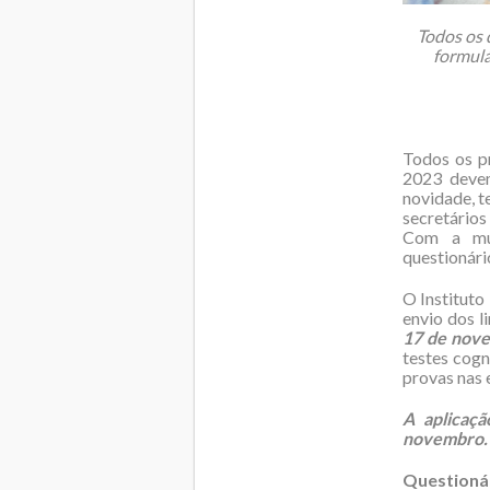
Todos os 
formulá
Todos os p
2023 devem
novidade, t
secretários
Com a mud
questionário
O Instituto
envio dos l
17 de nov
testes cog
provas nas 
A aplicaçã
novembro.
Questioná