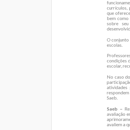
funcionam
currículos,
que oferece
bem como d
sobre seu 
desenvolvid
O conjunto 
escolas.
Professore
condições d
escolar, re
No caso do
participaçã
atividades
respondem 
Saeb.
Saeb –
Rea
avaliação e
aprimoramen
avaliem a q