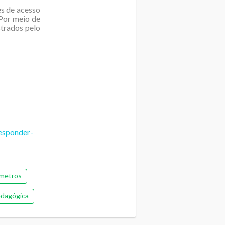
es de acesso
 Por meio de
strados pelo
esponder-
metros
dagógica