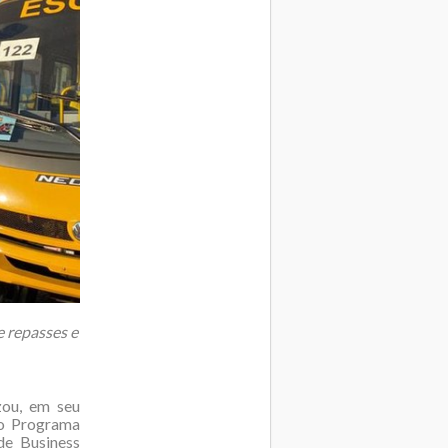
e repasses e
zou, em seu
do Programa
de Business