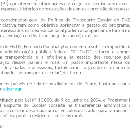
e (BI), que oferecem informações para o gestor escolar sobre execu
e repasses, histórico de prestações de contas e previsão de repasse
coordenador-geral da Política do Transporte Escolar do FND
iniciativa tem como objetivo aprimorar a gestão do programa.
interessados na área educacional podem acompanhar de forma ma
e a evolução do Pnate ao longo dos anos”, explicou.
te do FNDE, Fernanda Pacobahyba, comentou sobre a importância
da administração pública federal. “O FNDE reforça o comp
 transparência e a eficiência na gestão dos recursos pú
ização desses painéis é mais um passo importante nessa d
s detalhadas e acessíveis, fortalecemos a gestão e o controle
stinados ao transporte escolar”, destacou.
ar os painéis de relatórios dinâmicos do Pnate, basta acessar
u
clicar aqui
.
tituído pela Lei nº 10.880, de 9 de junho de 2004, o Programa
ransporte do Escolar consiste na transferência automática 
 para custear despesas com os veículos utilizados para o transpor
 básica pública residentes em áreas rurais.
DE