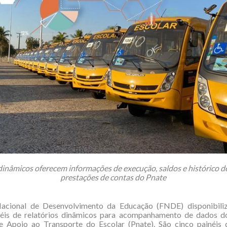
dinâmicos oferecem informações de execução, saldos e histórico d
prestações de contas do Pnate
cional de Desenvolvimento da Educação (FNDE) disponibili
inéis de relatórios dinâmicos para acompanhamento de dados 
e Apoio ao Transporte do Escolar (Pnate). São cinco painéis 