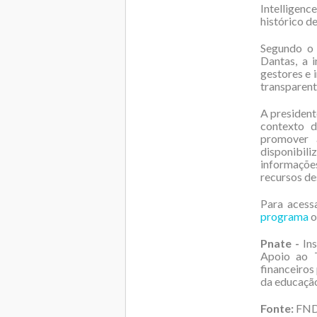
Intelligenc
histórico d
Segundo o 
Dantas, a 
gestores e 
transparent
A presiden
contexto 
promover a
disponibil
informaçõe
recursos de
Para acess
programa
o
Pnate -
Ins
Apoio ao T
financeiros
da educação
Fonte:
FN