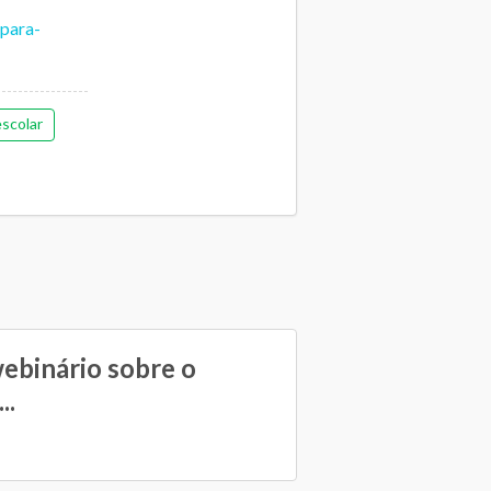
-para-
scolar
binário sobre o
..