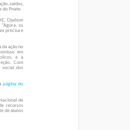
ção, saldos,
s do Pnate.
E, Djailson
 “Agora, os
is precisa e
 da ação no
romisso em
blicos, e a
ireção. Com
 social dos
 a
página do
 Nacional de
de recursos
te de alunos