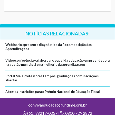
NOTÍCIAS RELACIONADAS:
Webinário apresenta diagnóstico da Recomposição das
Aprendizagens
Videoconferência vai abordar o papel da educação empreendedora
na gestão municipal e na melhoria da aprendizagem
Portal Mais Professores tem pós-graduações com inscrições
abertas
Abertas inscrições para o Prêmio Nacional de Educação Fiscal
convivaeducacao@undime.org.br
(61) 98217-0057 |
0800 729 2872