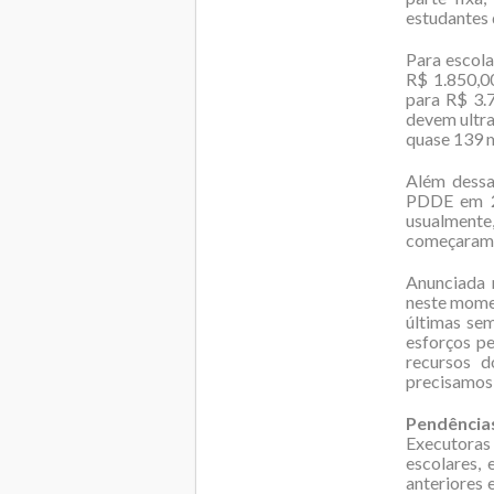
estudantes 
Para escol
R$ 1.850,00
para R$ 3.7
devem ultra
quase 139 m
Além dessa
PDDE em 20
usualmente
começaram a
Anunciada 
neste momen
últimas se
esforços pe
recursos 
precisamos 
Pendência
Executoras 
escolares,
anteriores 