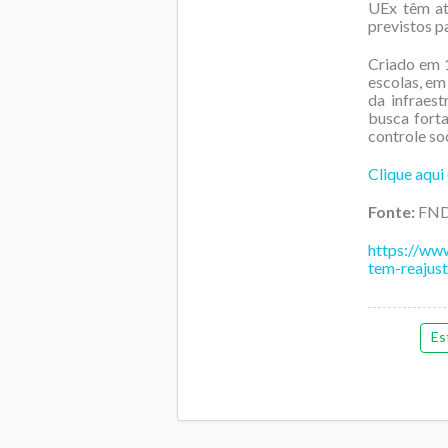
UEx têm at
previstos p
Criado em 1
escolas, em
da infraest
busca forta
controle soc
Clique aqui
Fonte:
FN
https://www
tem-reajust
Es