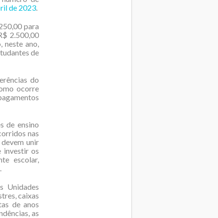
ril de 2023
.
250,00 para
 R$ 2.500,00
, neste ano,
studantes de
erências do
como ocorre
 pagamentos
s de ensino
corridos nas
 devem unir
 investir os
e escolar,
.
s Unidades
tres, caixas
tas de anos
ndências, as