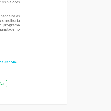
 os valores
inanceira às
o e melhoria
, o programa
omunidade no
na-escola-
ica