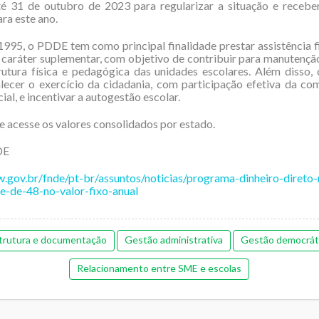
é 31 de outubro de 2023 para regularizar a situação e receber
ara este ano.
995, o PDDE tem como principal finalidade prestar assistência f
 caráter suplementar, com objetivo de contribuir para manutençã
rutura física e pedagógica das unidades escolares. Além disso
lecer o exercício da cidadania, com participação efetiva da c
ial, e incentivar a autogestão escolar.
e acesse os valores consolidados por estado.
DE
.gov.br/fnde/pt-br/assuntos/noticias/programa-dinheiro-direto-
e-de-48-no-valor-fixo-anual
trutura e documentação
Gestão administrativa
Gestão democrát
Relacionamento entre SME e escolas