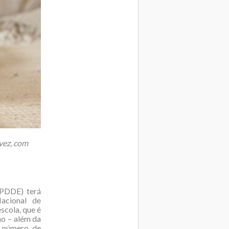
vez, com
(PDDE) terá
acional de
cola, que é
no – além da
o número de