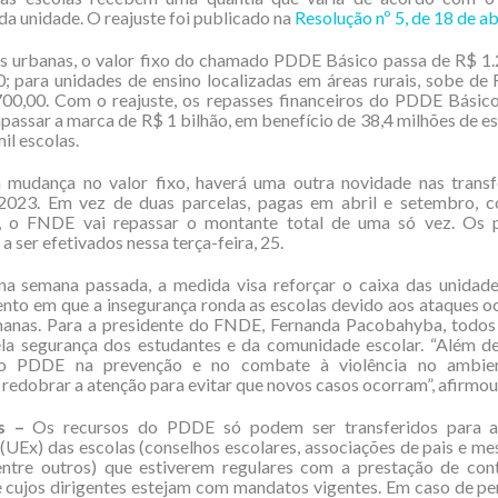
da unidade. O reajuste foi publicado na
Resolução nº 5, de 18 de ab
as urbanas, o valor fixo do chamado PDDE Básico passa de R$ 1.
; para unidades de ensino localizadas em áreas rurais, sobe de
00,00. Com o reajuste, os repasses financeiros do PDDE Básico
passar a marca de R$ 1 bilhão, em benefício de 38,4 milhões de e
il escolas.
 mudança no valor fixo, haverá uma outra novidade nas transf
23. Em vez de duas parcelas, pagas em abril e setembro, 
, o FNDE vai repassar o montante total de uma só vez. Os
 ser efetivados nessa terça-feira, 25.
na semana passada, a medida visa reforçar o caixa das unidade
to em que a insegurança ronda as escolas devido aos ataques o
manas. Para a presidente do FNDE, Fernanda Pacobahyba, todos
la segurança dos estudantes e da comunidade escolar. “Além de
do PDDE na prevenção e no combate à violência no ambient
redobrar a atenção para evitar que novos casos ocorram”, afirmou
s –
Os recursos do PDDE só podem ser transferidos para a
(UEx) das escolas (conselhos escolares, associações de pais e mes
 entre outros) que estiverem regulares com a prestação de con
e cujos dirigentes estejam com mandatos vigentes. Em caso de pe