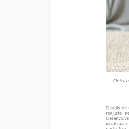
Outra n
Depois de 
reajuste 
Desenvolvi
usado para 
parte fixa