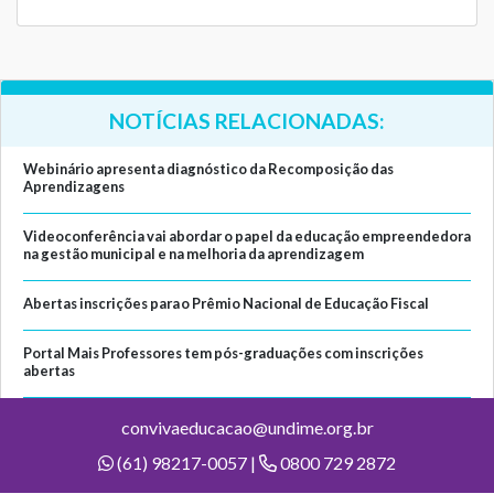
NOTÍCIAS RELACIONADAS:
Webinário apresenta diagnóstico da Recomposição das
Aprendizagens
Videoconferência vai abordar o papel da educação empreendedora
na gestão municipal e na melhoria da aprendizagem
Abertas inscrições para o Prêmio Nacional de Educação Fiscal
Portal Mais Professores tem pós-graduações com inscrições
abertas
convivaeducacao@undime.org.br
(61) 98217-0057 |
0800 729 2872