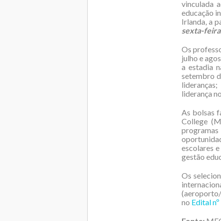
vinculada 
educação in
Irlanda, a 
sexta-feira
Os professo
julho e ago
a estadia 
setembro d
lideranças
liderança n
As bolsas 
College (M
programas
oportunidad
escolares e
gestão educ
Os selecion
internacio
(aeroporto/
no
Edital n
Fonte:
ME