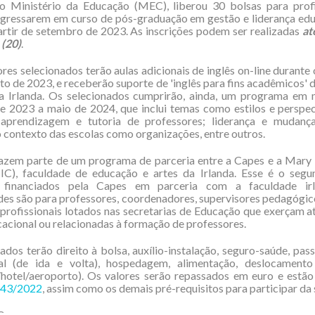
ao Ministério da Educação (MEC), liberou 30 bolsas para profi
gressarem em curso de pós-graduação em gestão e liderança edu
partir de setembro de 2023. As inscrições podem ser realizadas
at
 (20)
.
res selecionados terão aulas adicionais de inglês on-line durante
sto de 2023, e receberão suporte de 'inglês para fins acadêmicos' 
na Irlanda. Os selecionados cumprirão, ainda, um programa em 
e 2023 a maio de 2024, que inclui temas como estilos e perspec
; aprendizagem e tutoria de professores; liderança e mudança 
o contexto das escolas como organizações, entre outros.
fazem parte de um programa de parceria entre a Capes e a Mary
IC), faculdade de educação e artes da Irlanda. Esse é o segu
 financiados pela Capes em parceria com a faculdade irl
es são para professores, coordenadores, supervisores pedagógic
 profissionais lotados nas secretarias de Educação que exerçam a
acional ou relacionadas à formação de professores.
ados terão direito à bolsa, auxílio-instalação, seguro-saúde, pa
nal (de ida e volta), hospedagem, alimentação, deslocamento
hotel/aeroporto). Os valores serão repassados em euro e estão
º 43/2022
, assim como os demais pré-requisitos para participar da 
C