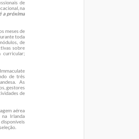
ssionais de
cacional, na
é a próxima
 os meses de
durante toda
módulos, de
tivas sobre
curricular;
 Immaculate
ndo de três
andesa. As
os, gestores
tividades de
ssagem aérea
 na Irlanda
 disponíveis
seleção.