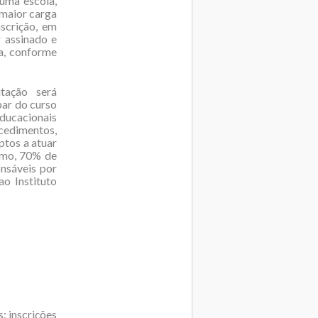
 uma escola,
 maior carga
scrição, em
 assinado e
a, conforme
tação será
par do curso
ducacionais
ocedimentos,
ptos a atuar
imo, 70% de
onsáveis por
ao Instituto
: inscrições