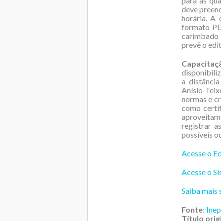
para as qua
deve preenc
horária. A
formato PD
carimbado 
prevê o edit
Capacitaç
disponibili
a distânci
Anísio Teix
normas e cr
como certi
aproveitame
registrar a
possíveis o
Acesse o Ed
Acesse o S
Saiba mais
Fonte
:
Inep
Título orig