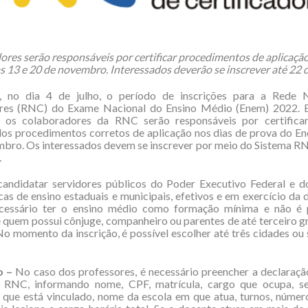
res serão responsáveis por certificar procedimentos de aplicaç
s 13 e 20 de novembro. Interessados deverão se inscrever até 22 
o, no dia 4 de julho, o período de inscrições para a Rede 
ores (RNC) do Exame Nacional do Ensino Médio (Enem) 2022. E
s, os colaboradores da RNC serão responsáveis por certificar,
dos procedimentos corretos de aplicação nos dias de prova do E
mbro. Os interessados devem se inscrever por meio do Sistema 
.
andidatar servidores públicos do Poder Executivo Federal e d
cas de ensino estaduais e municipais, efetivos e em exercício da
cessário ter o ensino médio como formação mínima e não é 
e quem possui cônjuge, companheiro ou parentes de até terceiro gr
o momento da inscrição, é possível escolher até três cidades ou
o –
No caso dos professores, é necessário preencher a declaraçã
 RNC, informando nome, CPF, matrícula, cargo que ocupa, se
 que está vinculado, nome da escola em que atua, turnos, númer