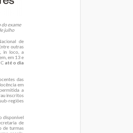
ão do exame
de julho
Nacional de
ntre outras
 in loco, a
nem, em 13 e
RNC
até o dia
ocentes das
 docência em
permitida a
au inscritos
 sub-regiões
o disponível
cretaria de
o de turmas