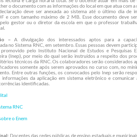
is leciona e carga horária total. Se o docente atuar em mais de
her o documento com as informações do local em que atua com a
 declaração deve ser anexada ao sistema até o último dia de in
F e com tamanho máximo de 2 MB. Esse documento deve ser
pelo gestor ou o diretor da escola em que o professor trabalh
al.
ão –
A divulgação dos interessados aptos para a capaci
zada no Sistema RNC, em setembro. Essas pessoas devem partici
a promovido pelo Instituto Nacional de Estudos e Pesquisas E
eira (Inep), por meio do qual serão instruídos a respeito dos pr
itérios técnicos da RNC. Os colaboradores serão considerados a
ficadores somente após serem aprovados no curso com, no mín
nto. Entre outras funções, os convocados pelo Inep serão resp
s informações da aplicação em sistema eletrônico e comunicar 
corrências identificadas.
ital
istema RNC
 sobre o Enem
inal:
Docentes das redes públicas de ensino estaduais e municipais