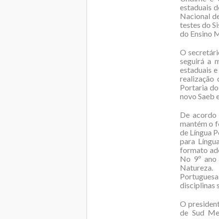
estaduais d
Nacional de
testes do S
do Ensino 
O secretári
seguirá a 
estaduais e
realização
Portaria d
novo Saeb 
De acordo 
mantém o fo
de Língua P
para Língu
formato ado
No 9º ano 
Natureza. 
Portuguesa 
disciplinas
O presiden
de Sud Men