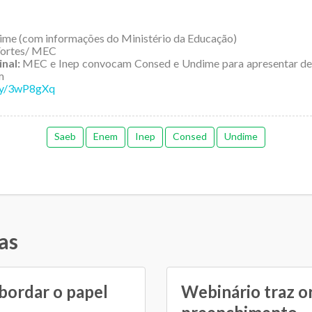
me (com informações do Ministério da Educação)
Fortes/ MEC
inal:
MEC e Inep convocam Consed e Undime para apresentar de
m
.ly/3wP8gXq
Saeb
Enem
Inep
Consed
Undime
as
bordar o papel
Webinário traz o