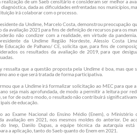
à realização de um Saeb censitário e consideram ser melhor a av
 diagnóstica, dada as dificuldades enfrentadas nos municípios, ma
tituição irá colaborar com o processo.
presidente da Undime, Marcelo Costa, demonstrou preocupação qu
o da avaliação 2021 para fins de definição de recursos para os muni
oderão não condizer com a realidade, em virtude da pandemi
residente da Undime Região Nordeste, Alessio Costa Lima
e Educação de Palhano/ CE, solicita que, para fins de composi
iderados os resultados da avaliação de 2019, para que desigu
uadas.
y ressalta que a questão proposta pela Undime é boa, mas que s
imo ano e que será tratada de forma participativa.
ormou que a Undime irá formalizar solicitação ao MEC para que 
ano seja mais aprofundada, de modo a permitir a leitura por red
, se for de outro modo, o resultado não contribuirá significativam
ipais de educação.
o ao Exame Nacional do Ensino Médio (Enem), o Ministério 
 da avaliação em 2021, nos mesmos moldes do anterior. De a
 do Inep, Danilo Dupas, a equipe técnica da autarquia está
ara a aplicação, tanto do Saeb quanto do Enem em 2021.