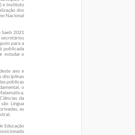
 e Instituto
alização dos
ame Nacional
do Saeb 2021
secretários
apoio para a
á publicada
e estudar o
deste ano e
 disciplinas
las públicas
damental, o
 Matemática.
Ciências da
 são Língua
privadas, as
tral.
de Educação
posicionado