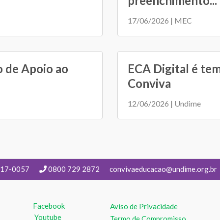
preenchimento...
17/06/2026 | MEC
o de Apoio ao
ECA Digital é tem
Conviva
12/06/2026 | Undime
217-0057
0800 729 2872
convivaeducacao@undime.org.br
Facebook
Aviso de Privacidade
Youtube
Termo de Compromisso