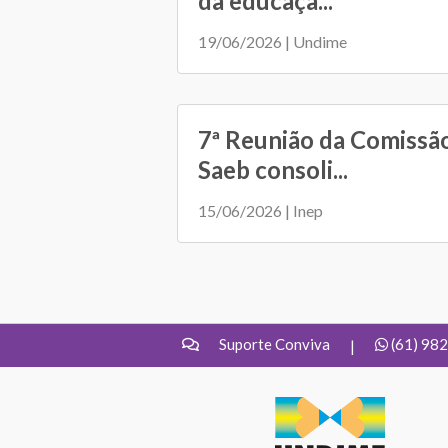
da educaçã...
19/06/2026 | Undime
7ª Reunião da Comissã
Saeb consoli...
15/06/2026 | Inep
Suporte Conviva
(61) 98
|
UNDIME