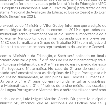
e educação foram convidadas pelo Ministério da Educação (MEC)
 Pesquisas Educacionais Anísio Teixeira (Inep) para tratar da re
istema Nacional de Avaliação da Educação Básica (Saeb) e do Ex
Médio (Enem) em 2021.
o executivo do Ministério, Vitor Godoy, informou que a edição 
mesma lógica de aplicação do exame de 2019 e que todos os 
 municipais serão informados via ofício, sobre a importância do 
 do exame. Na oportunidade, informou ainda que em breve ser
o MEC que formaliza um Grupo de Trabalho (GT) com objetivo d
e Ideb e terá como membros representantes da Undime e Consed.
com o Ministério da Educação, o Saeb será aplicado no final 
rmato censitário para 5º e 9º anos do ensino fundamental para as
ortuguesa e Matemática; e 3ª e 4ª séries do ensino médio das esco
a Portuguesa e Matemática. No caso do 2º ano do ensino fun
tado será amostral para as disciplinas de Língua Portuguesa e
do ensino fundamental, as disciplinas são Ciências Humanas e 
Já para o 5º e 9º anos do ensino fundamental, as disciplinas
e Matemática; e a 3ª e 4ª séries do ensino médio, das escolas 
 são Língua Portuguesa e Matemática, o método utilizado será amos
te da Undime, Luiz Miguel Martins Garcia, Dirigente Municipal 
nucci/ SP, informou que as seccionais da Undime têm se 