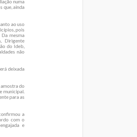
aliação numa
s que, ainda
anto ao uso
cípios, pois
a. Da mesma
, Dirigente
ção do Ideb,
aldades não
erá deixada
a amostra do
e municipal.
ente para as
confirmou a
cordo com o
 engajada e