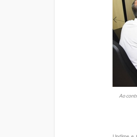
Ao contr
Undime e C