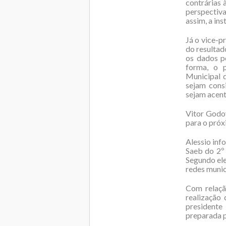
contrárias 
perspectiva
assim, a ins
Já o vice-
do resultad
os dados p
forma, o p
Municipal d
sejam cons
sejam acent
Vitor Godo
para o próx
Alessio inf
Saeb do 2º 
Segundo ele
redes munic
Com relaçã
realização
presidente
preparada p