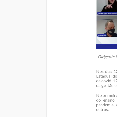
Dirigente 
Nos dias 1
Estadual d
da covid-19
da gestão e
No primeiro
do ensino 
pandemia, 
outros.