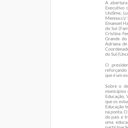
A abertura
Executivo 
Undime, Lu
Mennucci/ S
Emanuel Ha
do Sul (Fam
Cristina Fe
Grande do 
Adriana de
Coordenado
do Sul (Unc
O presiden
reforçando
que é um ex
Sobre o de
municípios 
Educação, V
que os estu
Educação tr
na ponta. O
do país e t
uma educaç
participaçã