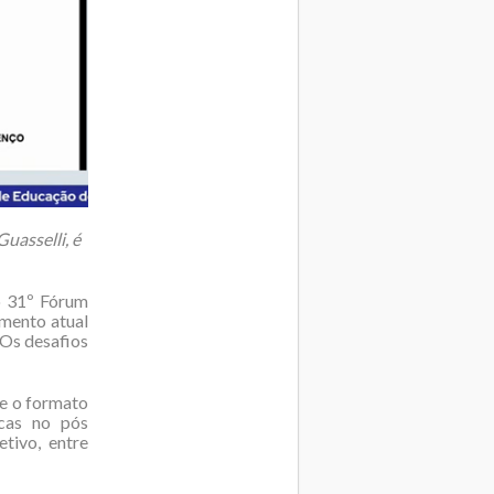
uasselli, é
o 31º Fórum
mento atual
“Os desafios
re o formato
icas no pós
tivo, entre