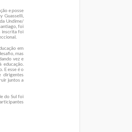
ição e posse
y Guasselli,
 da Undime/
antiago, foi
 inscrita foi
eccional.
Educação em
esafio, mas
dando vez e
à educação.
. E esse é o
 dirigentes
uir juntos a
 do Sul foi
rticipantes