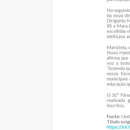
No segundo 
da nova dir
Dirigente 
RS e Mara E
escolhida vi
eleita por 
Maristela,
Novo Hambu
afirma que
voz a todo
“Entendo qu
nosso foco
municipais 
educação qu
O 31º Fóru
realizado 
inscritos.
Fonte
: Un
Título orig
https://bit