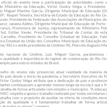
 oficial do evento teve a participação de autoridades como o
do Ministério da Educação, Victor Godoy Veiga; o Presidente 
iz Miguel Martins Garcia, Dirigente Municipal de Educação (
P; Raquel Teixeira, Secretária de Estado da Educação do Rio Gr
ssen, Presidente da Federação das Associações de Municípios do
urs); Janaina Aldino, Dirigente Municipal de Educação de Porto
rrarezi, Promotora de Justiça, representando do Ministério Pú
Sul; Estilac Xavier, Presidente do Tribunal de Contas do est
 Carvalho, Presidente do Conselho Estadual de Educação; Fabia
ra Estadual da União dos Conselhos Municipais de Educação do
me/ RS) e o então presidente da Undime/ RS, Marcelo Augusto Ma
te nacional da Undime, Luiz Miguel Garcia, parabenizou 
 a qualidade e importância do regime de colaboração do Rio Gra
emplo para outros estados do Brasil.
safio do ensino não presencial, atual realidade da maioria d
do país desde o início da pandemia, o Secretário Executivo do M
ictor Godoy Veiga atribuiu que a dedicação de pais e professo
dantes continuassem a aprender mesmo longe da escola e que o M
abalha de forma articulada com estados e municípios. “A educa
 MEC respeita e apoia o trabalho realizado por todas secretarias
rabalha com o propósito de auxiliar na oferta de condições nece
ão de qualidade e é fundamental trabalhar de forma artic
o de todos os atores”, comenta.