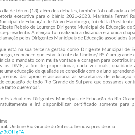
dia de fórum (13), além dos debates, também foi realizada a ele
etoria executiva para o biênio 2021-2023. Maristela Ferrari Ru
Municipal de Educação de Novo Hamburgo, foi eleita Presidente
lizete Rebelo de Lourenço Dirigente Municipal de Educação de S
ce-presidente. A eleição foi realizada a distância e a única chapa
aclamação pelos Dirigentes Municipais de Educação associados à s
 que está na sua terceira gestão como Dirigente Municipal de 
rgo, reconhece que estar à fente da Undime/ RS é um grande d
 inicia o mandato com muita vontade e coragem para contribuir 
s os DME, a fim de proporcionar, cada vez mais, qualidade 
e uma educação de qualiade se consolida com o aluno aprendendo
, iremos dar apoio e assossoria às secretarias de educação e
de educação de todo Rio Grande do Sul para que possamos contr
e tanto queremos”.
m Estadual dos Dirigentes Municipais de Educação do Rio Grande
gratuitamente e irá disponibilizar certificado somente para pa
dime
inal:
Undime Rio Grande do Sul escolhe nova presidência
.ly/3tOHgFA