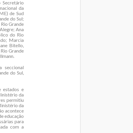
 Secretário
nacional da
DME) de Sud
ande do Sul;
 Rio Grande
 Alegre; Ana
blico do Rio
ado; Marcia
ne Bitello,
 Rio Grande
llmann.
a seccional
nde do Sul,
e estados e
inistério da
res permitiu
inistério da
ção acontece
 de educação
ssárias para
ulada com a