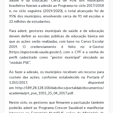
Saúde e da Educação. Cerca de 90% dos municípios
brasileiros fizeram a adesão ao Programa no ciclo 2017/2018
e, no ciclo seguinte (2019/2020), o total alcançado foi de
95% dos municípios, envolvendo cerca de 91 mil escolas e
22 milhões de estudantes.
Para aderir, gestores municipais de saúde e de educação
devem definir as escolas públicas de educação básica em
que as ações serão realizadas, com base no Censo Escolar
2019. O credenciamento é feito no e-Gestor
(
https://egestorab.saude.gov.br/
), com o CPF e a senha do
perfil cadastrado como “gestor municipal” vinculado ao
“módulo PSE”.
Ao fazer a adesão, os municípios recebem um recurso para
custeio das ações, conforme estabelecido na Portaria nº
1.055/2017, disponível
em
http://189.28.128.100/dab/docs/portaldab/documentos/
academia/prt_pse_1055_25_04_2017.pdf
.
Neste ciclo, os gestores que firmarem a pactuação também
poderão aderir ao Programa Crescer Saudável e manifestar
interesse na Estratégia NutriSUS, ações do Ministério da