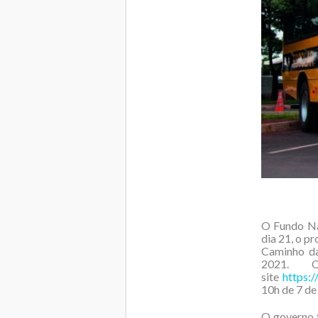
O Fundo Na
dia 21, o p
Caminho da
2021. O
site
https:
10h de 7 de 
O governo 