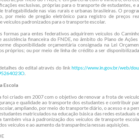
icações exclusivas, próprias para o transporte de estudantes, e
e trafegabilidade nas vias rurais e urbanas brasileiras. O progr
ão, por meio de pregão eletrônico para registro de preços rea
de veículos padronizados para o transporte escolar.
s formas para entes federativos adquirirem veículos do Caminh
e assistência financeira do FNDE, no âmbito do Plano de Ações 
forme disponibilidade orçamentária consignada na Lei Orçament
s próprios; ou por meio de linha de crédito a ser disponibilizad
detalhes do edital através do link
https://www.in.gov.br/web/dou
295264023O
.
a Escola
foi criado em 2007 com o objetivo de renovar a frota de veículo
gurança e qualidade ao transporte dos estudantes e contribuir pa
scolar, ampliando, por meio do transporte diário, o acesso e a pe
estudantes matriculados na educação básica das redes estaduais e
 também visa à padronização dos veículos de transporte escolar
dos veículos e ao aumento da transparência nessas aquisições.
DE