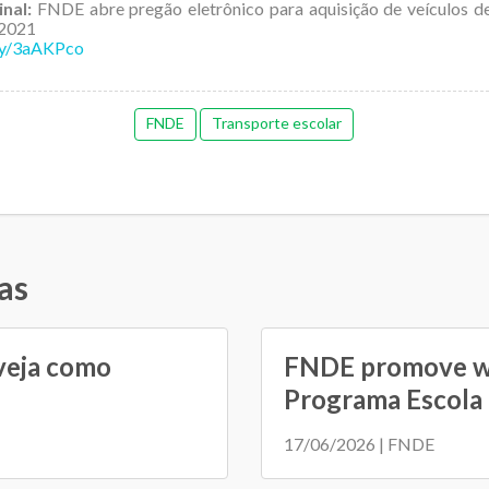
inal:
FNDE abre pregão eletrônico para aquisição de veículos de
 2021
.ly/3aAKPco
FNDE
Transporte escolar
as
 veja como
FNDE promove we
Programa Escola .
17/06/2026 | FNDE