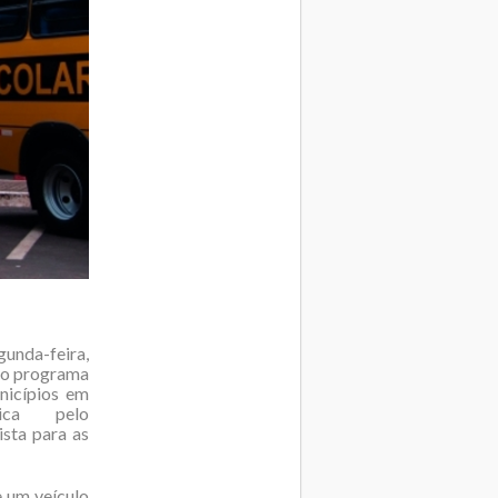
unda-feira,
 do programa
nicípios em
ica pelo
ista para as
 um veículo