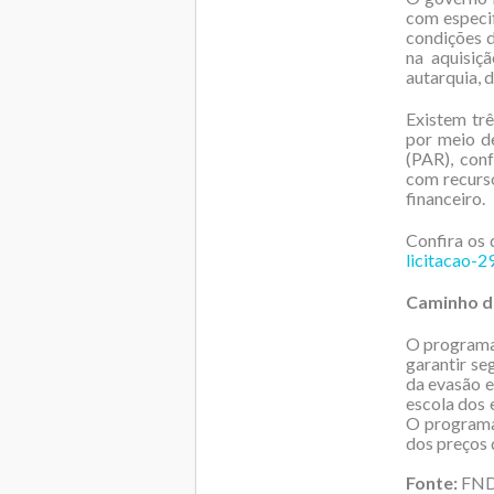
com especif
condições d
na aquisiç
autarquia, 
Existem trê
por meio d
(PAR), con
com recurso
financeiro.
Confira os 
licitacao-
Caminho d
O programa 
garantir se
da evasão e
escola dos 
O programa
dos preços 
Fonte:
FN