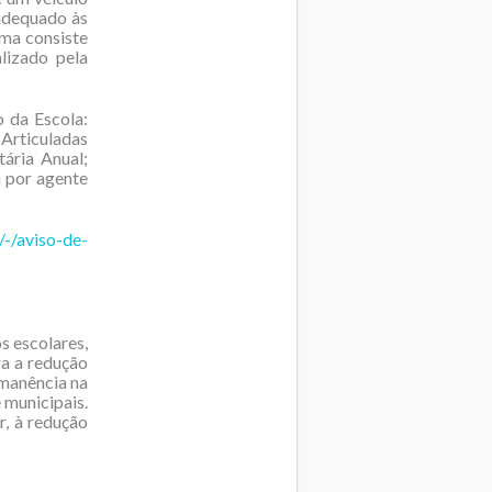
 adequado às
ama consiste
lizado pela
o da Escola:
Articuladas
ária Anual;
a por agente
/-/aviso-de-
s escolares,
ra a redução
rmanência na
 municipais.
, à redução