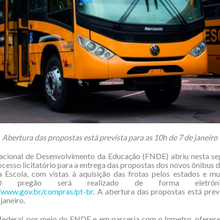
Abertura das propostas está prevista para as 10h de 7 de janeiro
cional de Desenvolvimento da Educação (FNDE) abriu nesta seg
rocesso licitatório para a entrega das propostas dos novos ônibus
 Escola, com vistas à aquisição das frotas pelos estados e mu
 pregão será realizado de forma eletrôn
//www.gov.br/compras/pt-br
. A abertura das propostas está prev
janeiro.
federal, por meio do FNDE e em parceria com o Inmetro, oferece