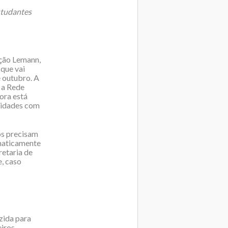
estudantes
ção Lemann,
que vai
e outubro. A
 a Rede
ora está
 cidades com
os precisam
omaticamente
retaria de
e, caso
zida para
eiros