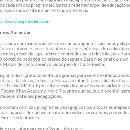
de cada um dos programas), basta a rede municipal de educação a
o, acessando o site e manifestando interesse.
ps://vamosaprender.tv.br/
amos Aprender
oi criado com a intenção de amenizar os impactos causados pela 
blica e oferecer aos estudantes das redes públicas de ensino alte
m não presencial, que oferece conteúdos pela televisão, plataform
 O conteúdo pedagógico oferecido segue a Base Nacional Comum 
 Mapas de Foco, desenvolvidos pelo Instituto Reúna.
isponibiliza, gratuitamente, programas para serem exibidos aos e
etapas da educação básica: Educação Infantil, anos iniciais e finai
 e Ensino Médio. E possui parceria de conteúdo com várias institu
Futura, Khan Academy, MultiRio, entre outras, que disponibilizar
te seus materiais pedagógicos.
is contam com 320 programas pedagógicos para todas as etapas 
todas as áreas de conhecimento, com vídeos interativos, conteúdo 
textos e orientações.
me com informações do Vamos Aprender