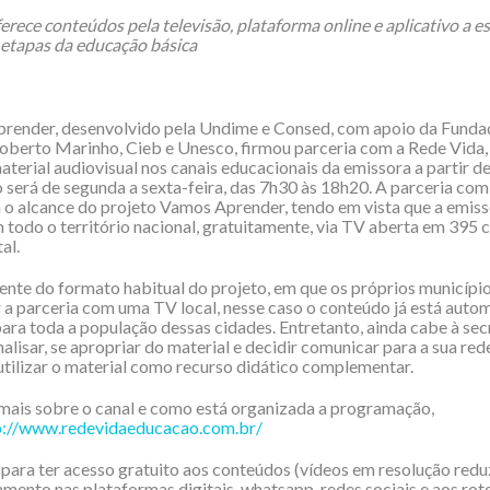
oferece conteúdos pela televisão, plataforma online e aplicativo a 
 etapas da educação básica
render, desenvolvido pela Undime e Consed, com apoio da Funda
berto Marinho, Cieb e Unesco, firmou parceria com a Rede Vida, 
material audiovisual nos canais educacionais da emissora a partir d
 será de segunda a sexta-feira, das 7h30 às 18h20. A parceria com
 o alcance do projeto Vamos Aprender, tendo em vista que a emiss
 todo o território nacional, gratuitamente, via TV aberta em 395
al.
nte do formato habitual do projeto, em que os próprios municípi
 a parceria com uma TV local, nesse caso o conteúdo já está aut
para toda a população dessas cidades. Entretanto, ainda cabe à sec
alisar, se apropriar do material e decidir comunicar para a sua red
utilizar o material como recurso didático complementar.
mais sobre o canal e como está organizada a programação,
p://www.redevidaeducacao.com.br/
 para ter acesso gratuito aos conteúdos (vídeos em resolução redu
mento nas plataformas digitais, whatsapp, redes sociais e aos rot