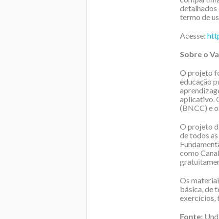
detalhados 
termo de us
Acesse:
htt
Sobre o V
O projeto f
educação pú
aprendizage
aplicativo.
(BNCC) e os
O projeto d
de todos as 
Fundamental
como Canal 
gratuitamen
Os materia
básica, de 
exercícios, 
Fonte:
Undi