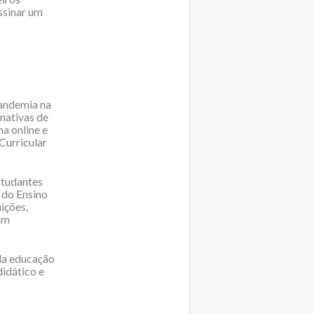
ssinar um
pandemia na
rnativas de
a online e
Curricular
studantes
s do Ensino
ições,
am
da educação
didático e