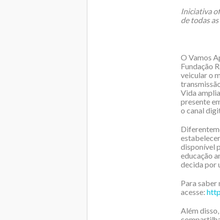
Iniciativa 
de todas as
O Vamos Ap
Fundação Ro
veicular o 
transmissão
Vida amplia
presente em
o canal digit
Diferenteme
estabelecer
disponível 
educação an
decida por 
Para saber 
acesse:
htt
Além disso,
compartilha