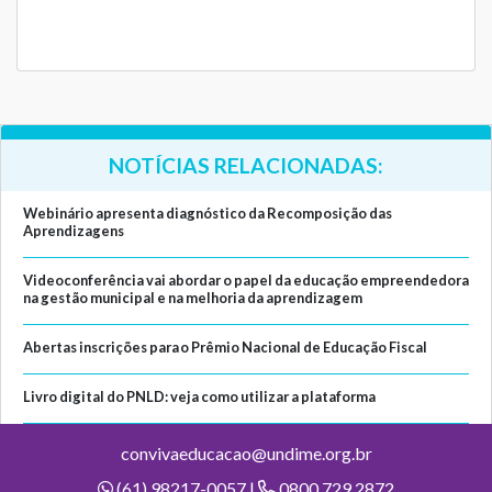
NOTÍCIAS RELACIONADAS:
Webinário apresenta diagnóstico da Recomposição das
Aprendizagens
Videoconferência vai abordar o papel da educação empreendedora
na gestão municipal e na melhoria da aprendizagem
Abertas inscrições para o Prêmio Nacional de Educação Fiscal
Livro digital do PNLD: veja como utilizar a plataforma
convivaeducacao@undime.org.br
(61) 98217-0057 |
0800 729 2872