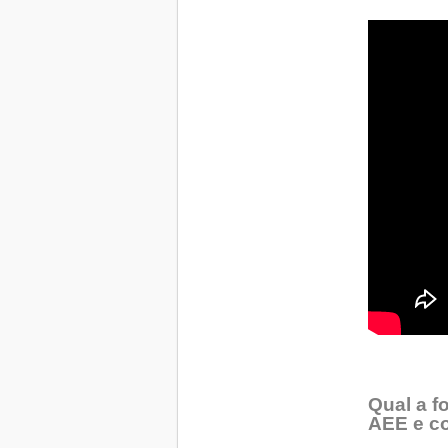
Qual a f
AEE e c