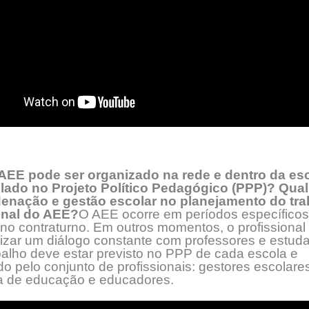
EE pode ser organizado na rede e dentro da esc
ado no Projeto Político Pedagógico (PPP)? Qual
enação e gestão escolar no planejamento do tra
onal do AEE?
O AEE ocorre em períodos específicos
no contraturno. Em outros momentos, o profissiona
lizar um diálogo constante com professores e estuda
balho deve estar previsto no PPP de cada escola e
o pelo conjunto de profissionais: gestores escolares
ia de educação e educadores.