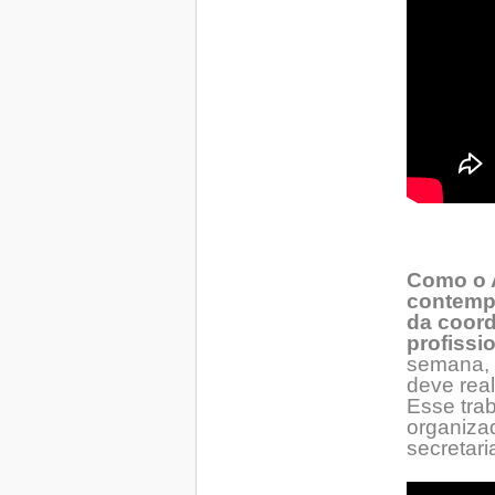
Como o A
contempl
da coord
profissi
semana, 
deve rea
Esse tra
organizad
secretar