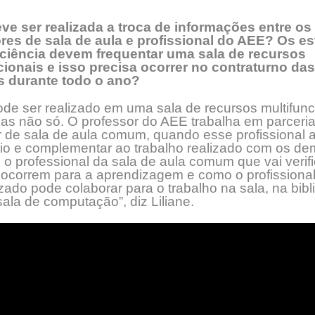
e ser realizada a troca de informações entre os
res de sala de aula e profissional do AEE? Os e
ciência devem frequentar uma sala de recursos
cionais e isso precisa ocorrer no contraturno das
s durante todo o ano?
de ser realizado em uma sala de recursos multifunc
as não só. O professor do AEE trabalha em parceri
 de sala de aula comum, quando esse profissional 
io e complementar ao trabalho realizado com os de
 o professional da sala de aula comum que vai verifi
s ocorrem para a aprendizagem e como o profissiona
zado pode colaborar para o trabalho na sala, na bibl
sala de computação”, diz Liliane.