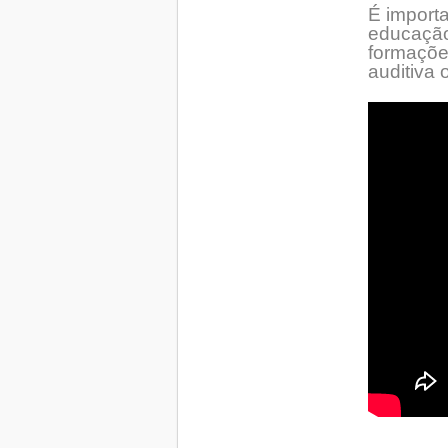
É import
educação
formaçõe
auditiva 