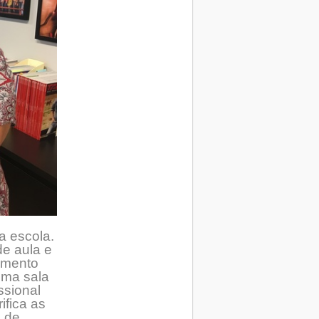
a escola.
de aula e
imento
uma sala
ssional
ifica as
s de