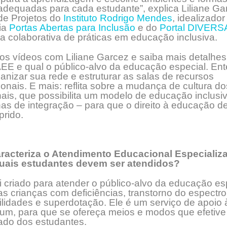
adequadas para cada estudante”, explica Liliane Ga
de Projetos do
Instituto Rodrigo Mendes
, idealizado
ia
Portas Abertas para Inclusão
e do
Portal DIVERS
a colaborativa de práticas em educação inclusiva.
os vídeos com Liliane Garcez e saiba mais detalhes
AEE e qual o público-alvo da educação especial. En
nizar sua rede e estruturar as salas de recursos
ionais. E mais: reflita sobre a mudança de cultura do
nais, que possibilita um modelo de educação inclusi
as de integração – para que o direito à educação d
prido.
racteriza o Atendimento Educacional Especializa
uais estudantes devem ser atendidos?
 criado para atender o público-alvo da educação esp
s crianças com deficiências, transtorno do espectro 
ilidades e superdotação. Ele é um serviço de apoio 
um, para que se ofereça meios e modos que efetive 
ado dos estudantes.