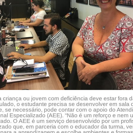
criança ou jovem com deficiência deve estar fora d
ulado, o estudante precisa se desenvolver em sala 
e, se necessário, pode contar com o apoio do Atend
nal Especializado (AEE). “Não é um reforço e nem 
ado. O AEE é um serviço desenvolvido por um profi
zado que, em parceria com o educador da turma, ver
s para a aprendizagem e escolhe ambientes e forma