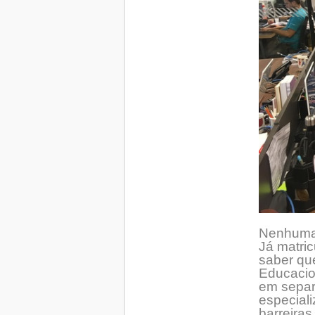
Nenhuma 
Já matric
saber qu
Educacio
em separ
especiali
barreira