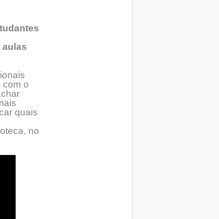
studantes
 aulas
ionais
a com o
achar
mais
car quais
l
ioteca, no