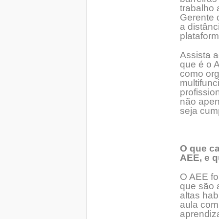
trabalho 
Gerente 
a distânc
plataform
Assista a
que é o 
como orga
multifunc
profissio
não apen
seja cum
O que ca
AEE, e q
O AEE foi
que são a
altas hab
aula com
aprendiz