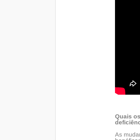
Quais os
deficiên
As mudan