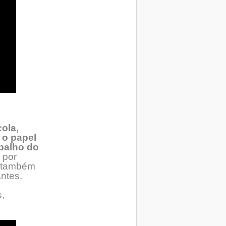
ola,
 o papel
balho do
 por
l também
ntes.
,