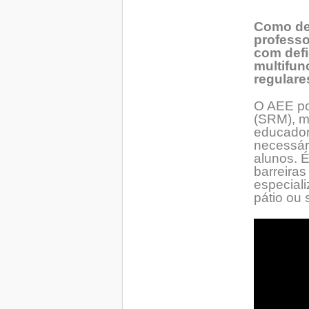
Como dev
professo
com defi
multifun
regulare
O AEE po
(SRM), m
educador
necessár
alunos. É
barreira
especiali
pátio ou 