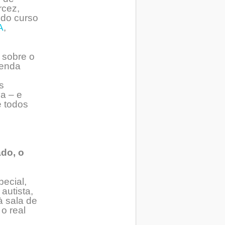
rcez,
r do curso
A
,
 sobre o
tenda
s
va – e
e todos
do, o
ecial,
autista,
à sala de
o real