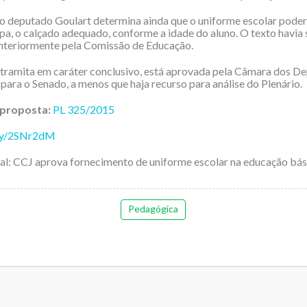
o deputado Goulart determina ainda que o uniforme escolar poderá 
pa, o calçado adequado, conforme a idade do aluno. O texto havia 
nteriormente pela Comissão de Educação.
tramita em caráter conclusivo, está aprovada pela Câmara dos D
 para o Senado, a menos que haja recurso para análise do Plenário.
 proposta:
PL 325/2015
t.ly/2SNr2dM
inal: CCJ aprova fornecimento de uniforme escolar na educação bás
Pedagógica