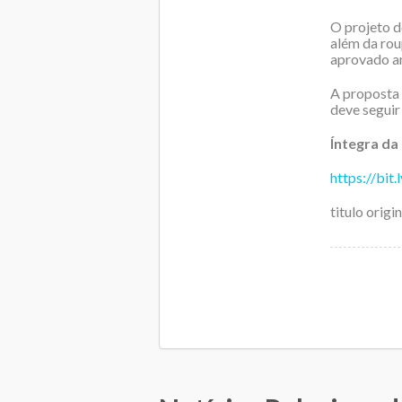
O projeto d
além da rou
aprovado a
A proposta 
deve seguir
Íntegra da
https://bi
titulo orig