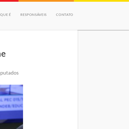
 QUE É
RESPONSÁVEIS
CONTATO
me
eputados