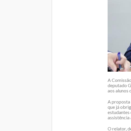
A Comissão 
deputado Go
aos alunos 
A proposta 
que já obri
estudantes 
assistência 
O relator,