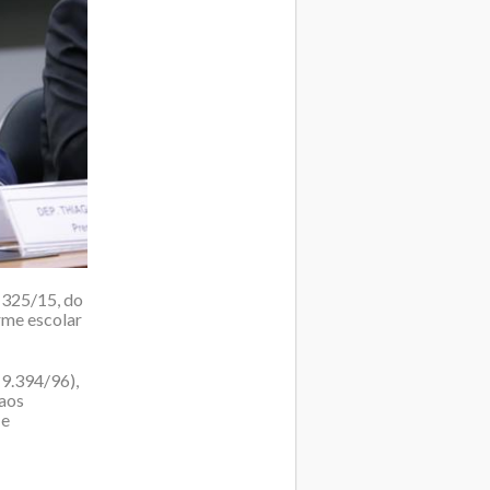
 325/15, do
rme escolar
 9.394/96),
 aos
 e