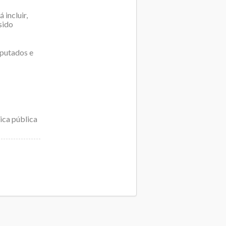
incluir,
sido
eputados e
ica pública