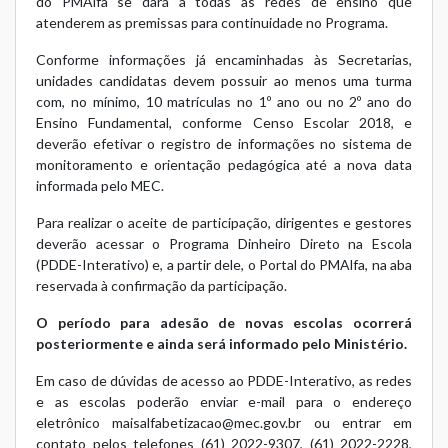
do PMAlfa se dará a todas as redes de ensino que
atenderem as premissas para continuidade no Programa.
Conforme informações já encaminhadas às Secretarias,
unidades candidatas devem possuir ao menos uma turma
com, no mínimo, 10 matrículas no 1º ano ou no 2º ano do
Ensino Fundamental, conforme Censo Escolar 2018, e
deverão efetivar o registro de informações no sistema de
monitoramento e orientação pedagógica até a nova data
informada pelo MEC.
Para realizar o aceite de participação, dirigentes e gestores
deverão acessar o Programa Dinheiro Direto na Escola
(PDDE-Interativo) e, a partir dele, o Portal do PMAlfa, na aba
reservada à confirmação da participação.
O período para adesão de novas escolas ocorrerá
posteriormente e ainda será informado pelo Ministério.
Em caso de dúvidas de acesso ao PDDE-Interativo, as redes
e as escolas poderão enviar e-mail para o endereço
eletrônico
maisalfabetizacao@mec.gov.br
ou entrar em
contato pelos telefones (61) 2022-9307, (61) 2022-2228,