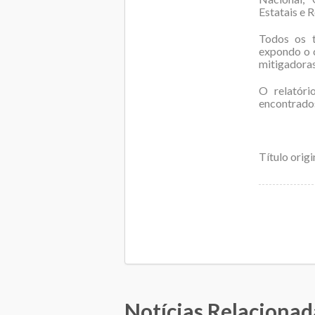
Estatais e 
Todos os t
expondo o c
mitigadoras
O relatóri
encontrad
Título orig
Notícias Relacionad