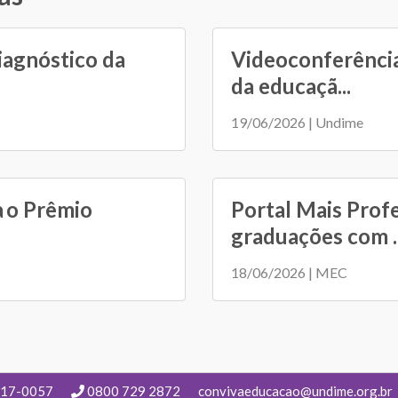
iagnóstico da
Videoconferência
da educaçã...
19/06/2026 | Undime
a o Prêmio
Portal Mais Prof
graduações com ..
18/06/2026 | MEC
217-0057
0800 729 2872
convivaeducacao@undime.org.br