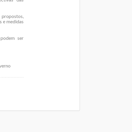
 propostos,
os e medidas
 podem ser
overno