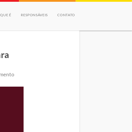
 QUE É
RESPONSÁVEIS
CONTATO
ara
amento