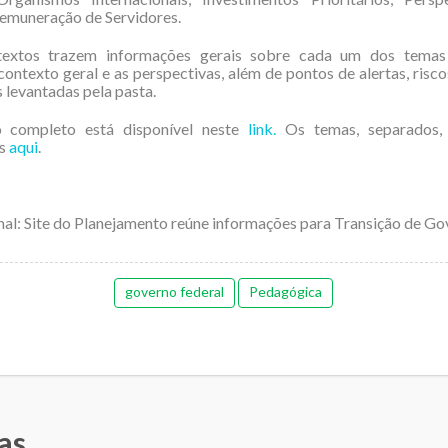
Remuneração de Servidores.
extos trazem informações gerais sobre cada um dos temas
ontexto geral e as perspectivas, além de pontos de alertas, risc
 levantadas pela pasta.
o completo está disponível neste
link.
Os temas, separados,
os
aqui
.
inal: Site do Planejamento reúne informações para Transição de G
governo federal
Pedagógica
as