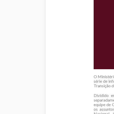
O Ministéri
série de in
Transição 
Dividido e
separadame
equipe de G
os assunto
Nacional, 