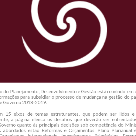
o do Planejamento, Desenvolvimento e Gestão está reunindo, em 
formações para subsidiar o processo de mudança na gestão do pa
de Governo 2018-2019.
m 15 eixos de temas estruturantes, que podem ser lidos e
nte, a página elenca os desafios que deverão ser enfrentado
overno quanto às principais decisões sob competência do Minis
s abordados estão Reformas e Orçamentos, Plano Plurianual e
Organismos Internacionais, Investimentos Prioritários, Persp