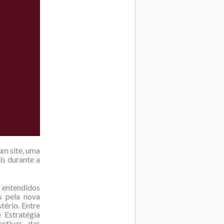
um site, uma
ís durante a
 entendidos
s pela nova
tério. Entre
 Estratégia
ectivas das