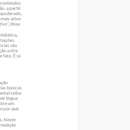
r conteúdos
o, a partir
empoderado,
 mais ativo
vo”, disse.
idiática,
rmações.
ícias são
ção sofre
 fato. É se
ação
ias básicas
ental saiba
 de língua
obre um
e por quê.
s. Neste
rmulação