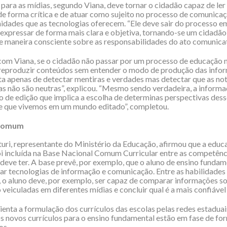
para as mídias, segundo Viana, deve tornar o cidadão capaz de le
de forma crítica e de atuar como sujeito no processo de comunicaçã
idades que as tecnologias oferecem. “Ele deve sair do processo 
expressar de forma mais clara e objetiva, tornando-se um cidadão
de maneira consciente sobre as responsabilidades do ato comunicati
om Viana, se o cidadão não passar por um processo de educação m
 reproduzir conteúdos sem entender o modo de produção das info
ta apenas de detectar mentiras e verdades mas detectar que as not
las não são neutras”, explicou. “Mesmo sendo verdadeira, a informa
 de edição que implica a escolha de determinas perspectivas desse
e que vivemos em um mundo editado”, completou.
 comum
turi, representante do Ministério da Educação, afirmou que a educ
oi incluída na Base Nacional Comum Curricular entre as competênc
 deve ter. A base prevê, por exemplo, que o aluno de ensino fundam
riar tecnologias de informação e comunicação. Entre as habilidades
 o aluno deve, por exemplo, ser capaz de comparar informações s
veiculadas em diferentes mídias e concluir qual é a mais confiável 
nta a formulação dos currículos das escolas pelas redes estaduai
 novos currículos para o ensino fundamental estão em fase de fo
os.