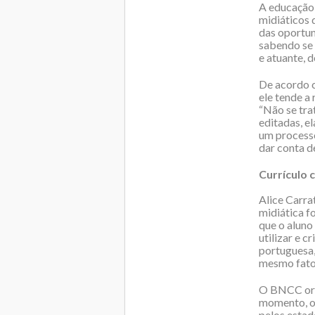
A educação 
midiáticos 
das oportun
sabendo se 
e atuante, 
De acordo c
ele tende a
“Não se tra
editadas, e
um processo
dar conta d
Currículo
Alice Carra
midiática f
que o aluno
utilizar e c
portuguesa,
mesmo fato 
O BNCC orie
momento, os
pelos estad