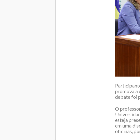
Participant
promova a e
debate foi 
O professor
Universidad
esteja pres
em uma disci
oficinas, p