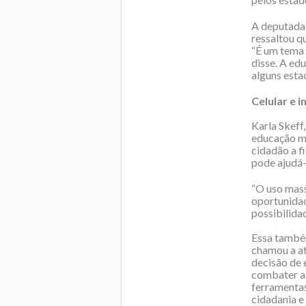
A deputada 
ressaltou q
“É um tema 
disse. A ed
alguns esta
Celular e i
Karla Skeff
educação mi
cidadão a f
pode ajudá-
“O uso mass
oportunidad
possibilidad
Essa também
chamou a at
decisão de 
combater as 
ferramentas
cidadania e