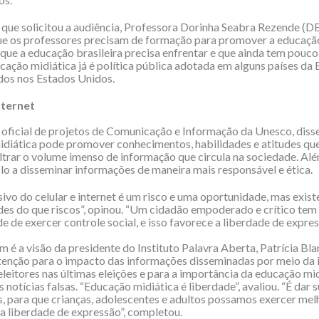
que solicitou a audiência, Professora Dorinha Seabra Rezende (
ue os professores precisam de formação para promover a educação
que a educação brasileira precisa enfrentar e que ainda tem pouco
ucação midiática já é política pública adotada em alguns países da
dos nos Estados Unidos.
nternet
, oficial de projetos de Comunicação e Informação da Unesco, diss
diática pode promover conhecimentos, habilidades e atitudes que
iltrar o volume imenso de informação que circula na sociedade. Alé
lo a disseminar informações de maneira mais responsável e ética.
ivo do celular e internet é um risco e uma oportunidade, mas exis
es do que riscos”, opinou. “Um cidadão empoderado e crítico tem
e de exercer controle social, e isso favorece a liberdade de express
 é a visão da presidente do Instituto Palavra Aberta, Patrícia Bla
enção para o impacto das informações disseminadas por meio da i
eleitores nas últimas eleições e para a importância da educação mi
notícias falsas. “Educação midiática é liberdade”, avaliou. “É dar s
, para que crianças, adolescentes e adultos possamos exercer mel
 a liberdade de expressão”, completou.