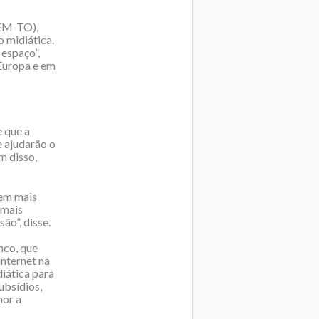
DEM-TO),
 midiática.
 espaço”,
 Europa e em
e que a
 ajudarão o
m disso,
tem mais
 mais
ão”, disse.
nco, que
nternet na
diática para
ubsídios,
hor a