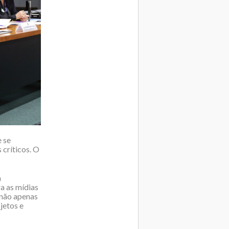
 se
 críticos. O
a
a as mídias
 não apenas
jetos e