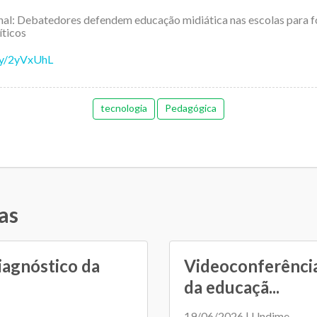
inal: Debatedores defendem educação midiática nas escolas para 
íticos
.ly/2yVxUhL
tecnologia
Pedagógica
as
iagnóstico da
Videoconferência
da educaçã...
19/06/2026 | Undime